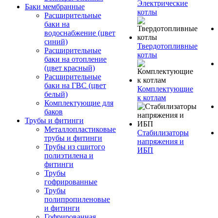
Электрические
Баки мембранные
котлы
Расширительные
баки на
водоснабжение (цвет
синий)
Твердотопливные
Расширительные
котлы
баки на отопление
(цвет красный)
Расширительные
баки на ГВС (цвет
Комплектующие
белый)
к котлам
Комплектующие для
баков
Трубы и фитинги
Металлопластиковые
Стабилизаторы
трубы и фитинги
напряжения и
Трубы из сшитого
ИБП
полиэтилена и
фитинги
Трубы
гофрированные
Трубы
полипропиленовые
и фитинги
Гофрированная