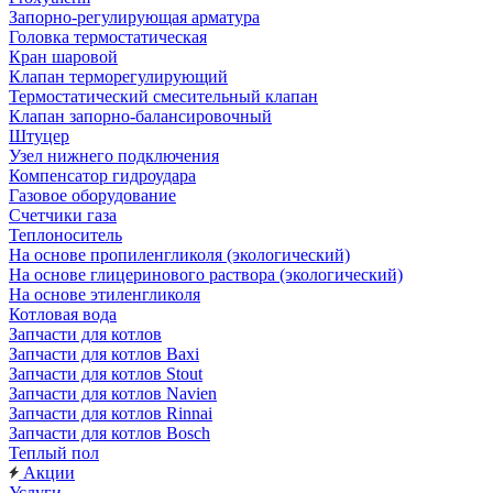
Запорно-регулирующая арматура
Головка термостатическая
Кран шаровой
Клапан терморегулирующий
Термостатический смесительный клапан
Клапан запорно-балансировочный
Штуцер
Узел нижнего подключения
Компенсатор гидроудара
Газовое оборудование
Счетчики газа
Теплоноситель
На основе пропиленгликоля (экологический)
На основе глицеринового раствора (экологический)
На основе этиленгликоля
Котловая вода
Запчасти для котлов
Запчасти для котлов Baxi
Запчасти для котлов Stout
Запчасти для котлов Navien
Запчасти для котлов Rinnai
Запчасти для котлов Bosch
Теплый пол
Акции
Услуги