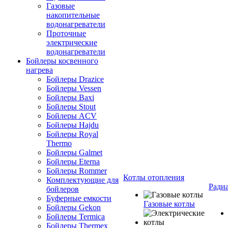
Газовые
накопительные
водонагреватели
Проточные
электрические
водонагреватели
Бойлеры косвенного
нагрева
Бойлеры Drazice
Бойлеры Vessen
Бойлеры Baxi
Бойлеры Stout
Бойлеры ACV
Бойлеры Hajdu
Бойлеры Royal
Thermo
Бойлеры Galmet
Бойлеры Eterna
Бойлеры Rommer
Котлы отопления
Комплектующие для
Ради
бойлеров
Буферные емкости
Газовые котлы
Бойлеры Gekon
Бойлеры Termica
Бойлеры Thermex