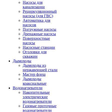
Насосы для
канализации
Рециркуляционный
насосы (для ГВС)
Автоматика для
насосов
Погружные насосы
Дренажные насосы
Поверхностные
насосы
Насосные станции
Оголовки для
скважин
Дымоходы
Дымоходы из
нержавеющей стали
Мастер флеш
Дымоходы
коаксиальные
Водонагреватели
Накопительные
электрические
водонагреватели
Газовые проточные
водонагреватели