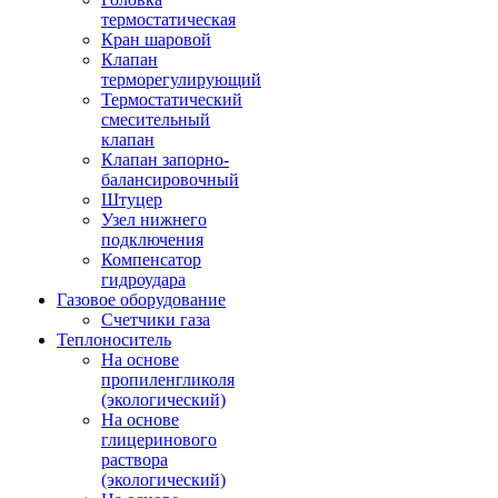
термостатическая
Кран шаровой
Клапан
терморегулирующий
Термостатический
смесительный
клапан
Клапан запорно-
балансировочный
Штуцер
Узел нижнего
подключения
Компенсатор
гидроудара
Газовое оборудование
Счетчики газа
Теплоноситель
На основе
пропиленгликоля
(экологический)
На основе
глицеринового
раствора
(экологический)