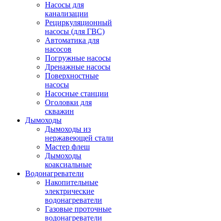
Насосы для
канализации
Рециркуляционный
насосы (для ГВС)
Автоматика для
насосов
Погружные насосы
Дренажные насосы
Поверхностные
насосы
Насосные станции
Оголовки для
скважин
Дымоходы
Дымоходы из
нержавеющей стали
Мастер флеш
Дымоходы
коаксиальные
Водонагреватели
Накопительные
электрические
водонагреватели
Газовые проточные
водонагреватели