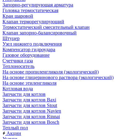
Запорно-регулирующая арматура
Головка термостатическая
Кран шаровой
Клапан терморегулирующий
Термостатический смесительный клапан
Клапан запорно-балансировочный
Штуцер
Узел нижнего подключения
Компенсатор гидроудара
Газовое оборудование
Счетчики газа
Теплоноситель
На основе пропиленгликоля (экологический)
На основе глицеринового раствора (экологический)
На основе этиленгликоля
Котловая вода
Запчасти для котлов
Запчасти для котлов Baxi
Запчасти для котлов Stout
Запчасти для котлов Navien
Запчасти для котлов Rinnai
Запчасти для котлов Bosch
Теплый пол
Акции
Услуги