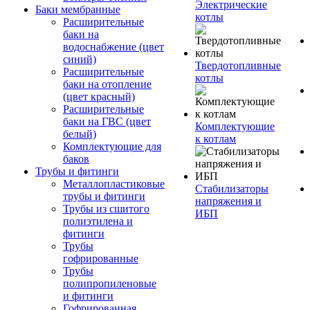
Электрические
Баки мембранные
котлы
Расширительные
баки на
водоснабжение (цвет
синий)
Твердотопливные
Расширительные
котлы
баки на отопление
(цвет красный)
Расширительные
баки на ГВС (цвет
Комплектующие
белый)
к котлам
Комплектующие для
баков
Трубы и фитинги
Металлопластиковые
Стабилизаторы
трубы и фитинги
напряжения и
Трубы из сшитого
ИБП
полиэтилена и
фитинги
Трубы
гофрированные
Трубы
полипропиленовые
и фитинги
Гофрированная