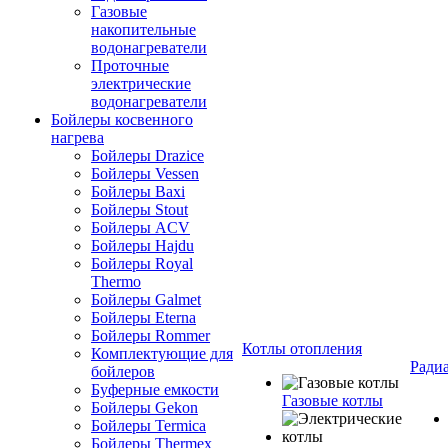
Газовые
накопительные
водонагреватели
Проточные
электрические
водонагреватели
Бойлеры косвенного
нагрева
Бойлеры Drazice
Бойлеры Vessen
Бойлеры Baxi
Бойлеры Stout
Бойлеры ACV
Бойлеры Hajdu
Бойлеры Royal
Thermo
Бойлеры Galmet
Бойлеры Eterna
Бойлеры Rommer
Котлы отопления
Комплектующие для
Ради
бойлеров
Буферные емкости
Газовые котлы
Бойлеры Gekon
Бойлеры Termica
Бойлеры Thermex