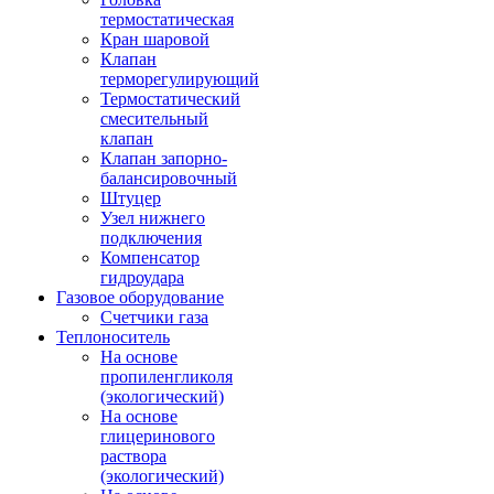
термостатическая
Кран шаровой
Клапан
терморегулирующий
Термостатический
смесительный
клапан
Клапан запорно-
балансировочный
Штуцер
Узел нижнего
подключения
Компенсатор
гидроудара
Газовое оборудование
Счетчики газа
Теплоноситель
На основе
пропиленгликоля
(экологический)
На основе
глицеринового
раствора
(экологический)