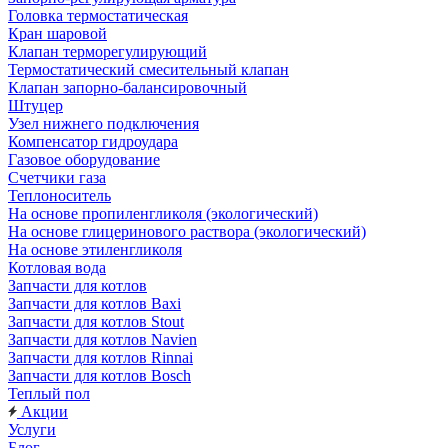
Головка термостатическая
Кран шаровой
Клапан терморегулирующий
Термостатический смесительный клапан
Клапан запорно-балансировочный
Штуцер
Узел нижнего подключения
Компенсатор гидроудара
Газовое оборудование
Счетчики газа
Теплоноситель
На основе пропиленгликоля (экологический)
На основе глицеринового раствора (экологический)
На основе этиленгликоля
Котловая вода
Запчасти для котлов
Запчасти для котлов Baxi
Запчасти для котлов Stout
Запчасти для котлов Navien
Запчасти для котлов Rinnai
Запчасти для котлов Bosch
Теплый пол
Акции
Услуги
Блог