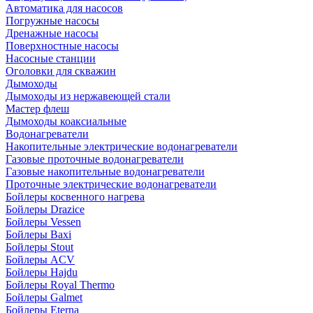
Автоматика для насосов
Погружные насосы
Дренажные насосы
Поверхностные насосы
Насосные станции
Оголовки для скважин
Дымоходы
Дымоходы из нержавеющей стали
Мастер флеш
Дымоходы коаксиальные
Водонагреватели
Накопительные электрические водонагреватели
Газовые проточные водонагреватели
Газовые накопительные водонагреватели
Проточные электрические водонагреватели
Бойлеры косвенного нагрева
Бойлеры Drazice
Бойлеры Vessen
Бойлеры Baxi
Бойлеры Stout
Бойлеры ACV
Бойлеры Hajdu
Бойлеры Royal Thermo
Бойлеры Galmet
Бойлеры Eterna