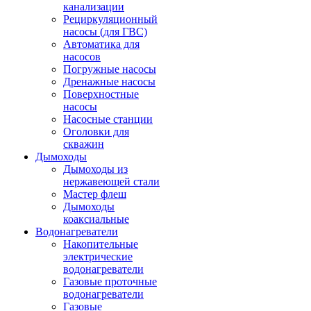
канализации
Рециркуляционный
насосы (для ГВС)
Автоматика для
насосов
Погружные насосы
Дренажные насосы
Поверхностные
насосы
Насосные станции
Оголовки для
скважин
Дымоходы
Дымоходы из
нержавеющей стали
Мастер флеш
Дымоходы
коаксиальные
Водонагреватели
Накопительные
электрические
водонагреватели
Газовые проточные
водонагреватели
Газовые