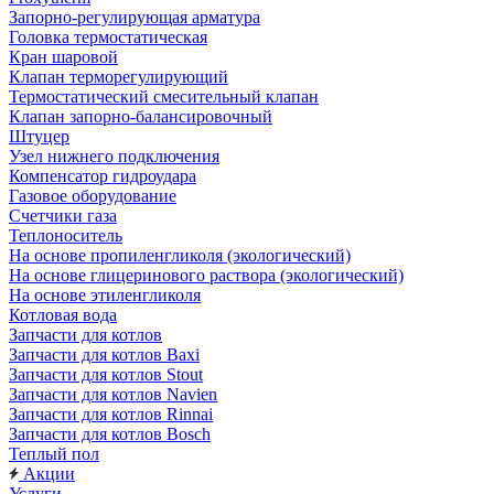
Запорно-регулирующая арматура
Головка термостатическая
Кран шаровой
Клапан терморегулирующий
Термостатический смесительный клапан
Клапан запорно-балансировочный
Штуцер
Узел нижнего подключения
Компенсатор гидроудара
Газовое оборудование
Счетчики газа
Теплоноситель
На основе пропиленгликоля (экологический)
На основе глицеринового раствора (экологический)
На основе этиленгликоля
Котловая вода
Запчасти для котлов
Запчасти для котлов Baxi
Запчасти для котлов Stout
Запчасти для котлов Navien
Запчасти для котлов Rinnai
Запчасти для котлов Bosch
Теплый пол
Акции
Услуги