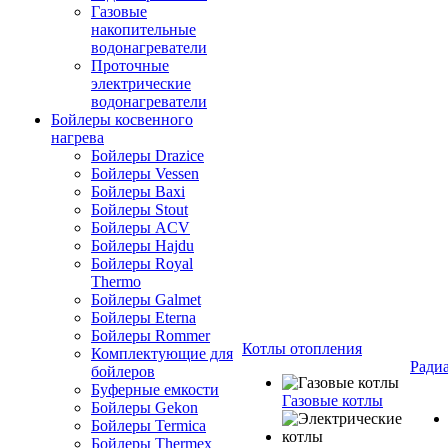
Газовые
накопительные
водонагреватели
Проточные
электрические
водонагреватели
Бойлеры косвенного
нагрева
Бойлеры Drazice
Бойлеры Vessen
Бойлеры Baxi
Бойлеры Stout
Бойлеры ACV
Бойлеры Hajdu
Бойлеры Royal
Thermo
Бойлеры Galmet
Бойлеры Eterna
Бойлеры Rommer
Котлы отопления
Комплектующие для
Ради
бойлеров
Буферные емкости
Газовые котлы
Бойлеры Gekon
Бойлеры Termica
Бойлеры Thermex