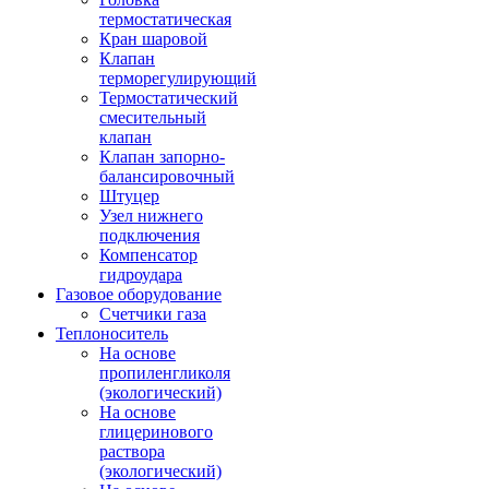
термостатическая
Кран шаровой
Клапан
терморегулирующий
Термостатический
смесительный
клапан
Клапан запорно-
балансировочный
Штуцер
Узел нижнего
подключения
Компенсатор
гидроудара
Газовое оборудование
Счетчики газа
Теплоноситель
На основе
пропиленгликоля
(экологический)
На основе
глицеринового
раствора
(экологический)