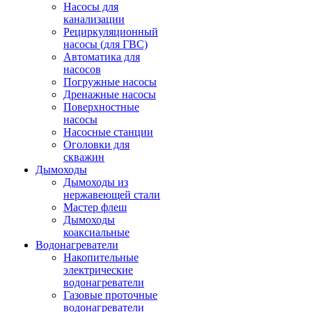
Насосы для
канализации
Рециркуляционный
насосы (для ГВС)
Автоматика для
насосов
Погружные насосы
Дренажные насосы
Поверхностные
насосы
Насосные станции
Оголовки для
скважин
Дымоходы
Дымоходы из
нержавеющей стали
Мастер флеш
Дымоходы
коаксиальные
Водонагреватели
Накопительные
электрические
водонагреватели
Газовые проточные
водонагреватели