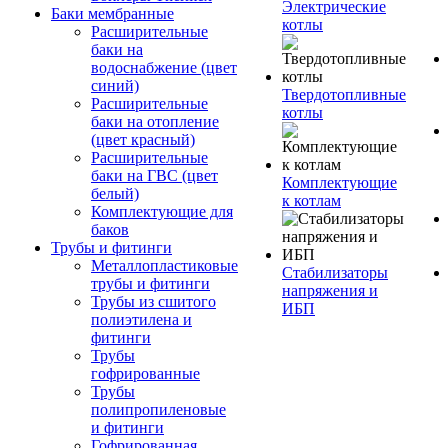
Электрические
Баки мембранные
котлы
Расширительные
баки на
водоснабжение (цвет
синий)
Твердотопливные
Расширительные
котлы
баки на отопление
(цвет красный)
Расширительные
баки на ГВС (цвет
Комплектующие
белый)
к котлам
Комплектующие для
баков
Трубы и фитинги
Металлопластиковые
Стабилизаторы
трубы и фитинги
напряжения и
Трубы из сшитого
ИБП
полиэтилена и
фитинги
Трубы
гофрированные
Трубы
полипропиленовые
и фитинги
Гофрированная