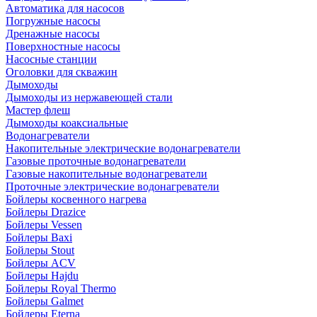
Автоматика для насосов
Погружные насосы
Дренажные насосы
Поверхностные насосы
Насосные станции
Оголовки для скважин
Дымоходы
Дымоходы из нержавеющей стали
Мастер флеш
Дымоходы коаксиальные
Водонагреватели
Накопительные электрические водонагреватели
Газовые проточные водонагреватели
Газовые накопительные водонагреватели
Проточные электрические водонагреватели
Бойлеры косвенного нагрева
Бойлеры Drazice
Бойлеры Vessen
Бойлеры Baxi
Бойлеры Stout
Бойлеры ACV
Бойлеры Hajdu
Бойлеры Royal Thermo
Бойлеры Galmet
Бойлеры Eterna