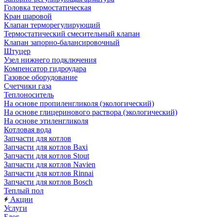
Головка термостатическая
Кран шаровой
Клапан терморегулирующий
Термостатический смесительный клапан
Клапан запорно-балансировочный
Штуцер
Узел нижнего подключения
Компенсатор гидроудара
Газовое оборудование
Счетчики газа
Теплоноситель
На основе пропиленгликоля (экологический)
На основе глицеринового раствора (экологический)
На основе этиленгликоля
Котловая вода
Запчасти для котлов
Запчасти для котлов Baxi
Запчасти для котлов Stout
Запчасти для котлов Navien
Запчасти для котлов Rinnai
Запчасти для котлов Bosch
Теплый пол
Акции
Услуги
Блог