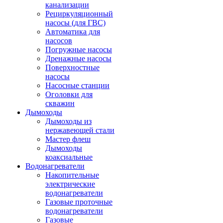
канализации
Рециркуляционный
насосы (для ГВС)
Автоматика для
насосов
Погружные насосы
Дренажные насосы
Поверхностные
насосы
Насосные станции
Оголовки для
скважин
Дымоходы
Дымоходы из
нержавеющей стали
Мастер флеш
Дымоходы
коаксиальные
Водонагреватели
Накопительные
электрические
водонагреватели
Газовые проточные
водонагреватели
Газовые