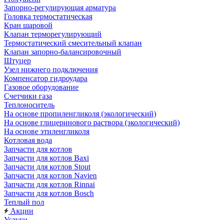
Запорно-регулирующая арматура
Головка термостатическая
Кран шаровой
Клапан терморегулирующий
Термостатический смесительный клапан
Клапан запорно-балансировочный
Штуцер
Узел нижнего подключения
Компенсатор гидроудара
Газовое оборудование
Счетчики газа
Теплоноситель
На основе пропиленгликоля (экологический)
На основе глицеринового раствора (экологический)
На основе этиленгликоля
Котловая вода
Запчасти для котлов
Запчасти для котлов Baxi
Запчасти для котлов Stout
Запчасти для котлов Navien
Запчасти для котлов Rinnai
Запчасти для котлов Bosch
Теплый пол
Акции
Услуги