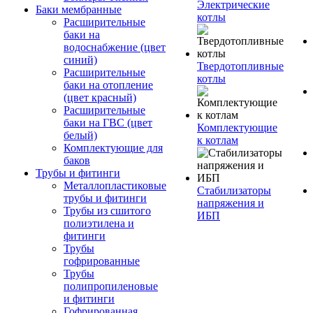
Электрические
Баки мембранные
котлы
Расширительные
баки на
водоснабжение (цвет
синий)
Твердотопливные
Расширительные
котлы
баки на отопление
(цвет красный)
Расширительные
баки на ГВС (цвет
Комплектующие
белый)
к котлам
Комплектующие для
баков
Трубы и фитинги
Металлопластиковые
Стабилизаторы
трубы и фитинги
напряжения и
Трубы из сшитого
ИБП
полиэтилена и
фитинги
Трубы
гофрированные
Трубы
полипропиленовые
и фитинги
Гофрированная