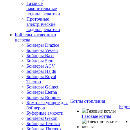
Газовые
накопительные
водонагреватели
Проточные
электрические
водонагреватели
Бойлеры косвенного
нагрева
Бойлеры Drazice
Бойлеры Vessen
Бойлеры Baxi
Бойлеры Stout
Бойлеры ACV
Бойлеры Hajdu
Бойлеры Royal
Thermo
Бойлеры Galmet
Бойлеры Eterna
Бойлеры Rommer
Котлы отопления
Комплектующие для
Ради
бойлеров
Буферные емкости
Газовые котлы
Бойлеры Gekon
Бойлеры Termica
Бойлеры Thermex