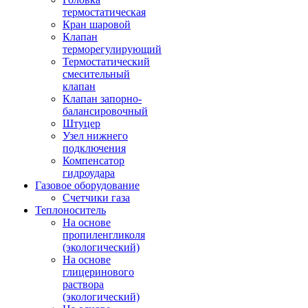
термостатическая
Кран шаровой
Клапан
терморегулирующий
Термостатический
смесительный
клапан
Клапан запорно-
балансировочный
Штуцер
Узел нижнего
подключения
Компенсатор
гидроудара
Газовое оборудование
Счетчики газа
Теплоноситель
На основе
пропиленгликоля
(экологический)
На основе
глицеринового
раствора
(экологический)