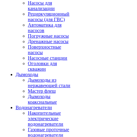
Насосы для
канализации
Рециркуляционный
насосы (для ГВС)
Автоматика для
насосов
Погружные насосы
Дренажные насосы
Поверхностные
насосы
Насосные станции
Оголовки для
скважин
Дымоходы
Дымоходы из
нержавеющей стали
Мастер флеш
Дымоходы
коаксиальные
Водонагреватели
Накопительные
электрические
водонагреватели
Газовые проточные
водонагреватели