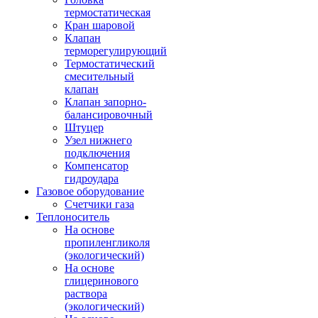
термостатическая
Кран шаровой
Клапан
терморегулирующий
Термостатический
смесительный
клапан
Клапан запорно-
балансировочный
Штуцер
Узел нижнего
подключения
Компенсатор
гидроудара
Газовое оборудование
Счетчики газа
Теплоноситель
На основе
пропиленгликоля
(экологический)
На основе
глицеринового
раствора
(экологический)