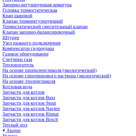
Запорно-регулирующая арматура
Головка термостатическая
Кран шаровой
Клапан терморегулирующий
Термостатический смесительный клапан
Клапан запорно-балансировочный
Штуцер
Узел нижнего подключения
Компенсатор гидроудара
Газовое оборудование
Счетчики газа
Теплоноситель
На основе пропиленгликоля (экологический)
На основе глицеринового раствора (экологический)
На основе этиленгликоля
Котловая вода
Запчасти для котлов
Запчасти для котлов Baxi
Запчасти для котлов Stout
Запчасти для котлов Navien
Запчасти для котлов Rinnai
Запчасти для котлов Bosch
Теплый пол
Акции
Услуги