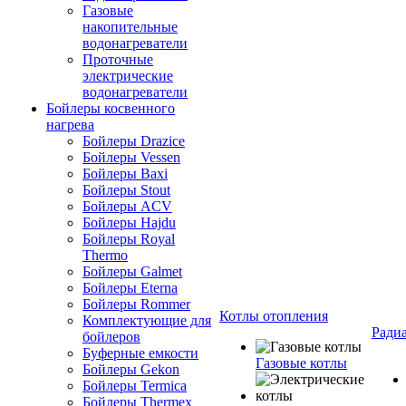
Газовые
накопительные
водонагреватели
Проточные
электрические
водонагреватели
Бойлеры косвенного
нагрева
Бойлеры Drazice
Бойлеры Vessen
Бойлеры Baxi
Бойлеры Stout
Бойлеры ACV
Бойлеры Hajdu
Бойлеры Royal
Thermo
Бойлеры Galmet
Бойлеры Eterna
Бойлеры Rommer
Котлы отопления
Комплектующие для
Ради
бойлеров
Буферные емкости
Газовые котлы
Бойлеры Gekon
Бойлеры Termica
Бойлеры Thermex