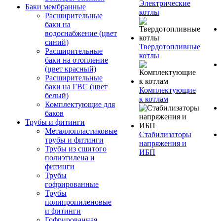
Электрические
Баки мембранные
котлы
Расширительные
баки на
водоснабжение (цвет
синий)
Твердотопливные
Расширительные
котлы
баки на отопление
(цвет красный)
Расширительные
баки на ГВС (цвет
Комплектующие
белый)
к котлам
Комплектующие для
баков
Трубы и фитинги
Металлопластиковые
Стабилизаторы
трубы и фитинги
напряжения и
Трубы из сшитого
ИБП
полиэтилена и
фитинги
Трубы
гофрированные
Трубы
полипропиленовые
и фитинги
Гофрированная