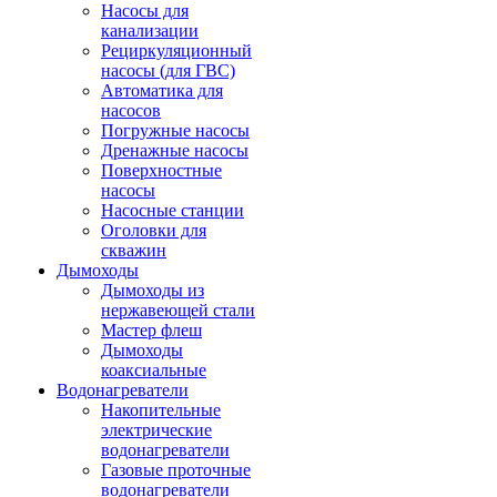
Насосы для
канализации
Рециркуляционный
насосы (для ГВС)
Автоматика для
насосов
Погружные насосы
Дренажные насосы
Поверхностные
насосы
Насосные станции
Оголовки для
скважин
Дымоходы
Дымоходы из
нержавеющей стали
Мастер флеш
Дымоходы
коаксиальные
Водонагреватели
Накопительные
электрические
водонагреватели
Газовые проточные
водонагреватели