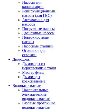
Насосы для
канализации
Рециркуляционный
насосы (для ГВС)
Автоматика для
насосов
Погружные насосы
Дренажные насосы
Поверхностные
насосы
Насосные станции
Оголовки для
скважин
Дымоходы
Дымоходы из
нержавеющей стали
Мастер флеш
Дымоходы
коаксиальные
Водонагреватели
Накопительные
электрические
водонагреватели
Газовые проточные
водонагреватели