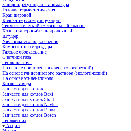
Запорно-регулирующая арматура
Головка термостатическая
Кран шаровой
Клапан терморегулирующий
Термостатический смесительный клапан
Клапан запорно-балансировочный
Штуцер
Узел нижнего подключения
Компенсатор гидроудара
Газовое оборудование
Счетчики газа
Теплоноситель
На основе пропиленгликоля (экологический)
На основе глицеринового раствора (экологический)
На основе этиленгликоля
Котловая вода
Запчасти для котлов
Запчасти для котлов Baxi
Запчасти для котлов Stout
Запчасти для котлов Navien
Запчасти для котлов Rinnai
Запчасти для котлов Bosch
Теплый пол
Акции
Услуги