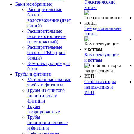
Электрические
Баки мембранные
котлы
Расширительные
баки на
водоснабжение (цвет
синий)
Твердотопливные
Расширительные
котлы
баки на отопление
(цвет красный)
Расширительные
баки на ГВС (цвет
Комплектующие
белый)
к котлам
Комплектующие для
баков
Трубы и фитинги
Металлопластиковые
Стабилизаторы
трубы и фитинги
напряжения и
Трубы из сшитого
ИБП
полиэтилена и
фитинги
Трубы
гофрированные
Трубы
полипропиленовые
и фитинги
Гофрированная