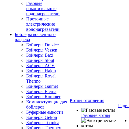
Газовые
накопительные
водонагреватели
Проточные
электрические
водонагреватели
Бойлеры косвенного
нагрева
Бойлеры Drazice
Бойлеры Vessen
Бойлеры Baxi
Бойлеры Stout
Бойлеры ACV
Бойлеры Hajdu
Бойлеры Royal
Thermo
Бойлеры Galmet
Бойлеры Eterna
Бойлеры Rommer
Котлы отопления
Комплектующие для
Ради
бойлеров
Буферные емкости
Газовые котлы
Бойлеры Gekon
Бойлеры Termica
Бойлеры Thermex