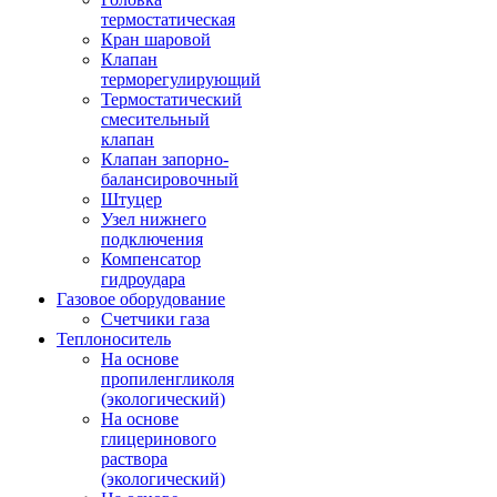
термостатическая
Кран шаровой
Клапан
терморегулирующий
Термостатический
смесительный
клапан
Клапан запорно-
балансировочный
Штуцер
Узел нижнего
подключения
Компенсатор
гидроудара
Газовое оборудование
Счетчики газа
Теплоноситель
На основе
пропиленгликоля
(экологический)
На основе
глицеринового
раствора
(экологический)