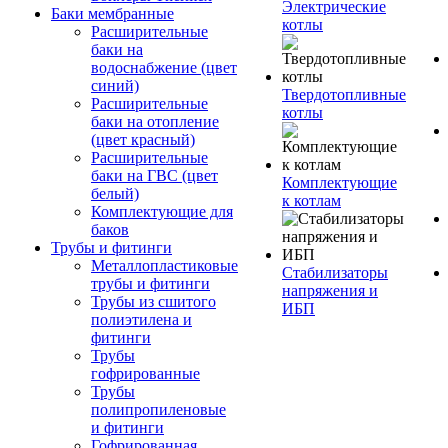
Электрические
Баки мембранные
котлы
Расширительные
баки на
водоснабжение (цвет
синий)
Твердотопливные
Расширительные
котлы
баки на отопление
(цвет красный)
Расширительные
баки на ГВС (цвет
Комплектующие
белый)
к котлам
Комплектующие для
баков
Трубы и фитинги
Металлопластиковые
Стабилизаторы
трубы и фитинги
напряжения и
Трубы из сшитого
ИБП
полиэтилена и
фитинги
Трубы
гофрированные
Трубы
полипропиленовые
и фитинги
Гофрированная