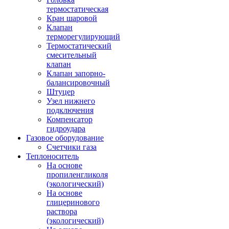
термостатическая
Кран шаровой
Клапан
терморегулирующий
Термостатический
смесительный
клапан
Клапан запорно-
балансировочный
Штуцер
Узел нижнего
подключения
Компенсатор
гидроудара
Газовое оборудование
Счетчики газа
Теплоноситель
На основе
пропиленгликоля
(экологический)
На основе
глицеринового
раствора
(экологический)