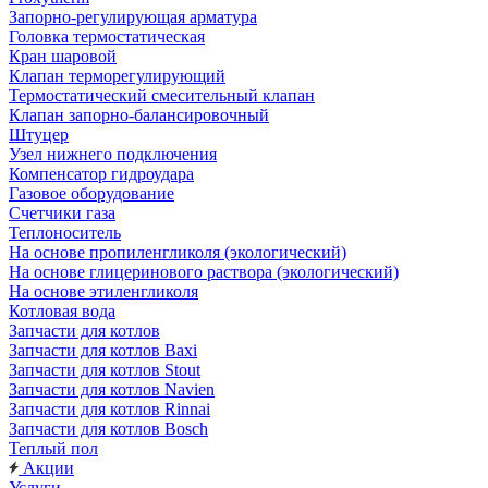
Запорно-регулирующая арматура
Головка термостатическая
Кран шаровой
Клапан терморегулирующий
Термостатический смесительный клапан
Клапан запорно-балансировочный
Штуцер
Узел нижнего подключения
Компенсатор гидроудара
Газовое оборудование
Счетчики газа
Теплоноситель
На основе пропиленгликоля (экологический)
На основе глицеринового раствора (экологический)
На основе этиленгликоля
Котловая вода
Запчасти для котлов
Запчасти для котлов Baxi
Запчасти для котлов Stout
Запчасти для котлов Navien
Запчасти для котлов Rinnai
Запчасти для котлов Bosch
Теплый пол
Акции
Услуги