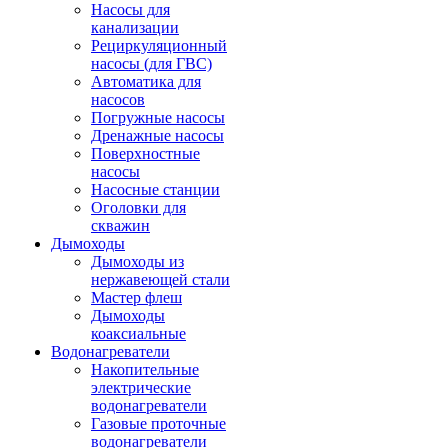
Насосы для
канализации
Рециркуляционный
насосы (для ГВС)
Автоматика для
насосов
Погружные насосы
Дренажные насосы
Поверхностные
насосы
Насосные станции
Оголовки для
скважин
Дымоходы
Дымоходы из
нержавеющей стали
Мастер флеш
Дымоходы
коаксиальные
Водонагреватели
Накопительные
электрические
водонагреватели
Газовые проточные
водонагреватели