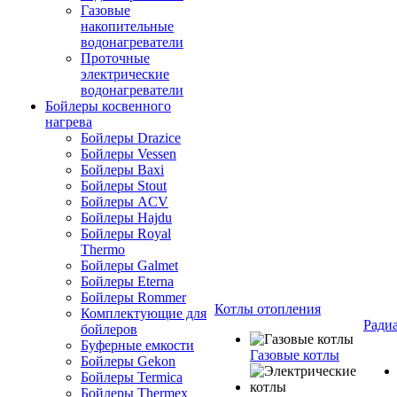
Газовые
накопительные
водонагреватели
Проточные
электрические
водонагреватели
Бойлеры косвенного
нагрева
Бойлеры Drazice
Бойлеры Vessen
Бойлеры Baxi
Бойлеры Stout
Бойлеры ACV
Бойлеры Hajdu
Бойлеры Royal
Thermo
Бойлеры Galmet
Бойлеры Eterna
Бойлеры Rommer
Котлы отопления
Комплектующие для
Ради
бойлеров
Буферные емкости
Газовые котлы
Бойлеры Gekon
Бойлеры Termica
Бойлеры Thermex