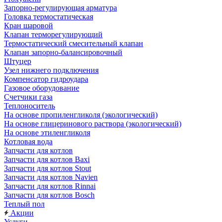
Запорно-регулирующая арматура
Головка термостатическая
Кран шаровой
Клапан терморегулирующий
Термостатический смесительный клапан
Клапан запорно-балансировочный
Штуцер
Узел нижнего подключения
Компенсатор гидроудара
Газовое оборудование
Счетчики газа
Теплоноситель
На основе пропиленгликоля (экологический)
На основе глицеринового раствора (экологический)
На основе этиленгликоля
Котловая вода
Запчасти для котлов
Запчасти для котлов Baxi
Запчасти для котлов Stout
Запчасти для котлов Navien
Запчасти для котлов Rinnai
Запчасти для котлов Bosch
Теплый пол
Акции
Услуги