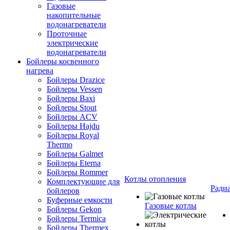
Газовые
накопительные
водонагреватели
Проточные
электрические
водонагреватели
Бойлеры косвенного
нагрева
Бойлеры Drazice
Бойлеры Vessen
Бойлеры Baxi
Бойлеры Stout
Бойлеры ACV
Бойлеры Hajdu
Бойлеры Royal
Thermo
Бойлеры Galmet
Бойлеры Eterna
Бойлеры Rommer
Котлы отопления
Комплектующие для
Ради
бойлеров
Буферные емкости
Газовые котлы
Бойлеры Gekon
Бойлеры Termica
Бойлеры Thermex