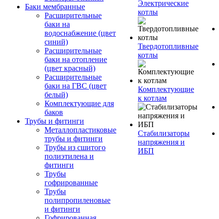
Электрические
Баки мембранные
котлы
Расширительные
баки на
водоснабжение (цвет
синий)
Твердотопливные
Расширительные
котлы
баки на отопление
(цвет красный)
Расширительные
баки на ГВС (цвет
Комплектующие
белый)
к котлам
Комплектующие для
баков
Трубы и фитинги
Металлопластиковые
Стабилизаторы
трубы и фитинги
напряжения и
Трубы из сшитого
ИБП
полиэтилена и
фитинги
Трубы
гофрированные
Трубы
полипропиленовые
и фитинги
Гофрированная