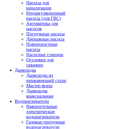
Насосы для
канализации
Рециркуляционный
насосы (для ГВС)
Автоматика для
насосов
Погружные насосы
Дренажные насосы
Поверхностные
насосы
Насосные станции
Оголовки для
скважин
Дымоходы
Дымоходы из
нержавеющей стали
Мастер флеш
Дымоходы
коаксиальные
Водонагреватели
Накопительные
электрические
водонагреватели
Газовые проточные
водонагреватели