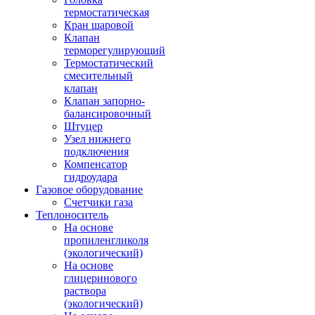
термостатическая
Кран шаровой
Клапан
терморегулирующий
Термостатический
смесительный
клапан
Клапан запорно-
балансировочный
Штуцер
Узел нижнего
подключения
Компенсатор
гидроудара
Газовое оборудование
Счетчики газа
Теплоноситель
На основе
пропиленгликоля
(экологический)
На основе
глицеринового
раствора
(экологический)