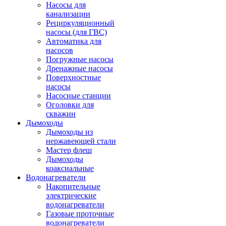
Насосы для
канализации
Рециркуляционный
насосы (для ГВС)
Автоматика для
насосов
Погружные насосы
Дренажные насосы
Поверхностные
насосы
Насосные станции
Оголовки для
скважин
Дымоходы
Дымоходы из
нержавеющей стали
Мастер флеш
Дымоходы
коаксиальные
Водонагреватели
Накопительные
электрические
водонагреватели
Газовые проточные
водонагреватели