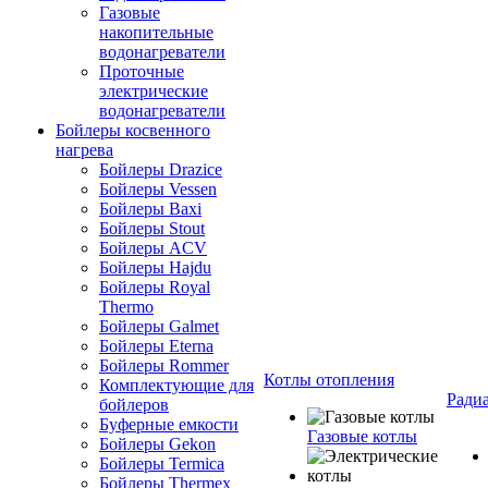
Газовые
накопительные
водонагреватели
Проточные
электрические
водонагреватели
Бойлеры косвенного
нагрева
Бойлеры Drazice
Бойлеры Vessen
Бойлеры Baxi
Бойлеры Stout
Бойлеры ACV
Бойлеры Hajdu
Бойлеры Royal
Thermo
Бойлеры Galmet
Бойлеры Eterna
Бойлеры Rommer
Котлы отопления
Комплектующие для
Ради
бойлеров
Буферные емкости
Газовые котлы
Бойлеры Gekon
Бойлеры Termica
Бойлеры Thermex