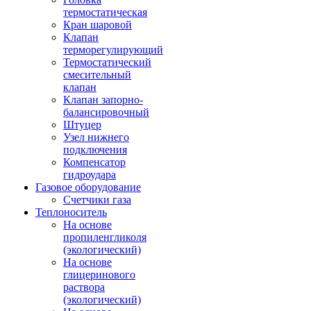
термостатическая
Кран шаровой
Клапан
терморегулирующий
Термостатический
смесительный
клапан
Клапан запорно-
балансировочный
Штуцер
Узел нижнего
подключения
Компенсатор
гидроудара
Газовое оборудование
Счетчики газа
Теплоноситель
На основе
пропиленгликоля
(экологический)
На основе
глицеринового
раствора
(экологический)