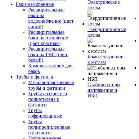
Электрические
Баки мембранные
котлы
Расширительные
баки на
водоснабжение (цвет
синий)
Твердотопливные
Расширительные
котлы
баки на отопление
(цвет красный)
Расширительные
баки на ГВС (цвет
Комплектующие
белый)
к котлам
Комплектующие для
баков
Трубы и фитинги
Металлопластиковые
Стабилизаторы
трубы и фитинги
напряжения и
Трубы из сшитого
ИБП
полиэтилена и
фитинги
Трубы
гофрированные
Трубы
полипропиленовые
и фитинги
Гофрированная