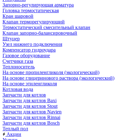
Запорно-регулирующая арматура
Головка термостатическая
Кран шаровой
Клапан терморегулирующий
Термостатический смесительный клапан
Клапан запорно-балансировочный
Штуцер
Узел нижнего подключения
Компенсатор гидроудара
Газовое оборудование
Счетчики газа
Теплоноситель
На основе пропиленгликоля (экологический)
На основе глицеринового раствора (экологический)
На основе этиленгликоля
Котловая вода
Запчасти для котлов
Запчасти для котлов Baxi
Запчасти для котлов Stout
Запчасти для котлов Navien
Запчасти для котлов Rinnai
Запчасти для котлов Bosch
Теплый пол
Акции
Услуги