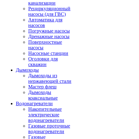
канализации
Рециркуляционный
насосы (для ГВС)
Автоматика для
насосов
Погружные насосы
Дренажные насосы
Поверхностные
насосы
Насосные станции
Оголовки для
скважин
Дымоходы
Дымоходы из
нержавеющей стали
Мастер флеш
Дымоходы
коаксиальные
Водонагреватели
Накопительные
электрические
водонагреватели
Газовые проточные
водонагреватели
Газовые