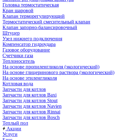
Головка термостатическая
Кран шаровой
Клапан терморегулирующий
Термостатический смесительный клапан
Клапан запорно-балансировочный
Штуцер
Узел нижнего подключения
Компенсатор гидроудара
Газовое оборудование
Счетчики газа
Теплоноситель
На основе пропиленгликоля (экологический)
На основе глицеринового раствора (экологический)
На основе этиленгликоля
Котловая вода
Запчасти для котлов
Запчасти для котлов Baxi
Запчасти для котлов Stout
Запчасти для котлов Navien
Запчасти для котлов Rinnai
Запчасти для котлов Bosch
Теплый пол
Акции
Услуги
Блог