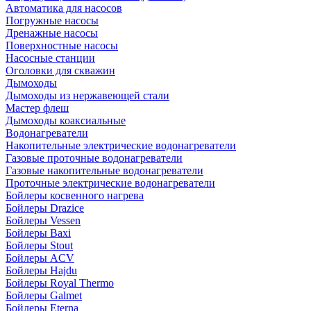
Автоматика для насосов
Погружные насосы
Дренажные насосы
Поверхностные насосы
Насосные станции
Оголовки для скважин
Дымоходы
Дымоходы из нержавеющей стали
Мастер флеш
Дымоходы коаксиальные
Водонагреватели
Накопительные электрические водонагреватели
Газовые проточные водонагреватели
Газовые накопительные водонагреватели
Проточные электрические водонагреватели
Бойлеры косвенного нагрева
Бойлеры Drazice
Бойлеры Vessen
Бойлеры Baxi
Бойлеры Stout
Бойлеры ACV
Бойлеры Hajdu
Бойлеры Royal Thermo
Бойлеры Galmet
Бойлеры Eterna