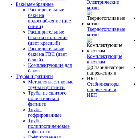
Электрические
Баки мембранные
котлы
Расширительные
баки на
водоснабжение (цвет
синий)
Твердотопливные
Расширительные
котлы
баки на отопление
(цвет красный)
Расширительные
баки на ГВС (цвет
Комплектующие
белый)
к котлам
Комплектующие для
баков
Трубы и фитинги
Металлопластиковые
Стабилизаторы
трубы и фитинги
напряжения и
Трубы из сшитого
ИБП
полиэтилена и
фитинги
Трубы
гофрированные
Трубы
полипропиленовые
и фитинги
Гофрированная