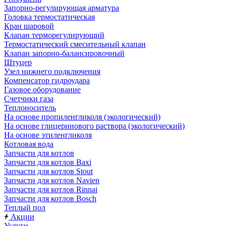
Запорно-регулирующая арматура
Головка термостатическая
Кран шаровой
Клапан терморегулирующий
Термостатический смесительный клапан
Клапан запорно-балансировочный
Штуцер
Узел нижнего подключения
Компенсатор гидроудара
Газовое оборудование
Счетчики газа
Теплоноситель
На основе пропиленгликоля (экологический)
На основе глицеринового раствора (экологический)
На основе этиленгликоля
Котловая вода
Запчасти для котлов
Запчасти для котлов Baxi
Запчасти для котлов Stout
Запчасти для котлов Navien
Запчасти для котлов Rinnai
Запчасти для котлов Bosch
Теплый пол
Акции
Услуги