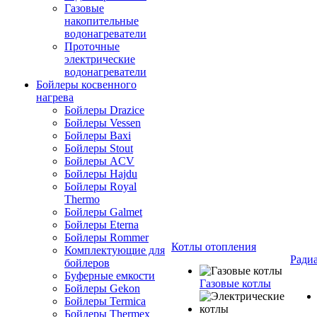
Газовые
накопительные
водонагреватели
Проточные
электрические
водонагреватели
Бойлеры косвенного
нагрева
Бойлеры Drazice
Бойлеры Vessen
Бойлеры Baxi
Бойлеры Stout
Бойлеры ACV
Бойлеры Hajdu
Бойлеры Royal
Thermo
Бойлеры Galmet
Бойлеры Eterna
Бойлеры Rommer
Котлы отопления
Комплектующие для
Ради
бойлеров
Буферные емкости
Газовые котлы
Бойлеры Gekon
Бойлеры Termica
Бойлеры Thermex