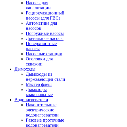
Насосы для
канализации
Рециркуляционный
насосы (для ГВС)
Автоматика для
насосов
Погружные насосы
Дренажные насосы
Поверхностные
насосы
Насосные станции
Оголовки для
скважин
Дымоходы
Дымоходы из
нержавеющей стали
Мастер флеш
Дымоходы
коаксиальные
Водонагреватели
Накопительные
электрические
водонагреватели
Газовые проточные
водонагреватели