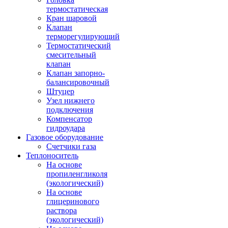
термостатическая
Кран шаровой
Клапан
терморегулирующий
Термостатический
смесительный
клапан
Клапан запорно-
балансировочный
Штуцер
Узел нижнего
подключения
Компенсатор
гидроудара
Газовое оборудование
Счетчики газа
Теплоноситель
На основе
пропиленгликоля
(экологический)
На основе
глицеринового
раствора
(экологический)