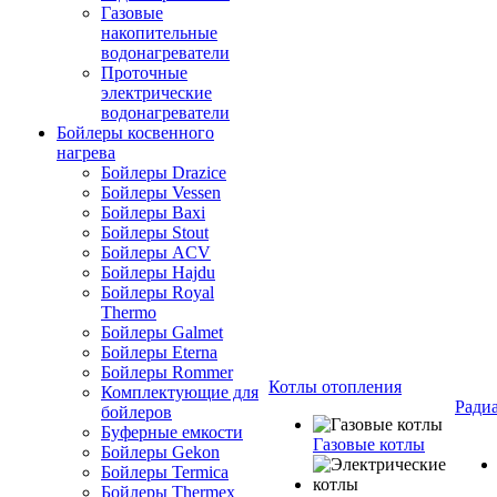
Газовые
накопительные
водонагреватели
Проточные
электрические
водонагреватели
Бойлеры косвенного
нагрева
Бойлеры Drazice
Бойлеры Vessen
Бойлеры Baxi
Бойлеры Stout
Бойлеры ACV
Бойлеры Hajdu
Бойлеры Royal
Thermo
Бойлеры Galmet
Бойлеры Eterna
Бойлеры Rommer
Котлы отопления
Комплектующие для
Ради
бойлеров
Буферные емкости
Газовые котлы
Бойлеры Gekon
Бойлеры Termica
Бойлеры Thermex