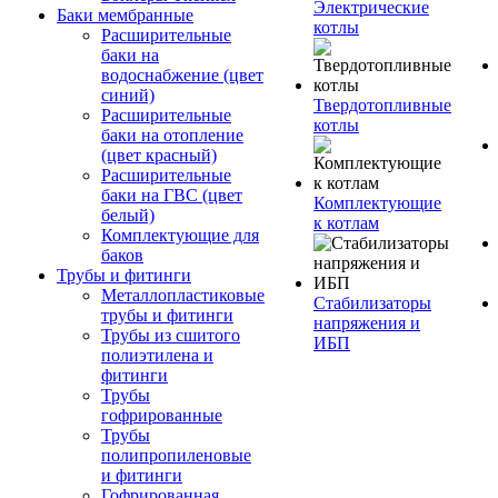
Электрические
Баки мембранные
котлы
Расширительные
баки на
водоснабжение (цвет
синий)
Твердотопливные
Расширительные
котлы
баки на отопление
(цвет красный)
Расширительные
баки на ГВС (цвет
Комплектующие
белый)
к котлам
Комплектующие для
баков
Трубы и фитинги
Металлопластиковые
Стабилизаторы
трубы и фитинги
напряжения и
Трубы из сшитого
ИБП
полиэтилена и
фитинги
Трубы
гофрированные
Трубы
полипропиленовые
и фитинги
Гофрированная