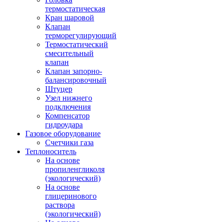
термостатическая
Кран шаровой
Клапан
терморегулирующий
Термостатический
смесительный
клапан
Клапан запорно-
балансировочный
Штуцер
Узел нижнего
подключения
Компенсатор
гидроудара
Газовое оборудование
Счетчики газа
Теплоноситель
На основе
пропиленгликоля
(экологический)
На основе
глицеринового
раствора
(экологический)