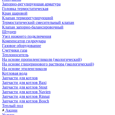
Запорно-регулирующая арматура
Головка термостатическая
Кран шаровой
Клапан терморегулирующий
Термостатический смесительный клапан
Клапан запорно-балансировочный
Штуцер
Узел нижнего подключения
Компенсатор гидроудара
Газовое оборудование
Счетчики газа
Теплоноситель
На основе пропиленгликоля (экологический)
На основе глицеринового раствора (экологический)
На основе этиленгликоля
Котловая вода
Запчасти для котлов
Запчасти для котлов Baxi
Запчасти для котлов Stout
Запчасти для котлов Navien
Запчасти для котлов Rinnai
Запчасти для котлов Bosch
Теплый пол
Акции
Услуги