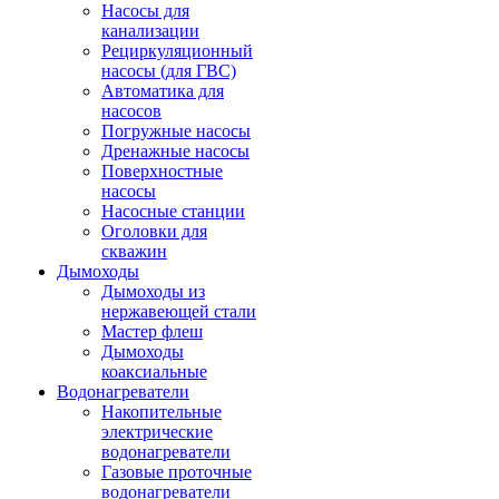
Насосы для
канализации
Рециркуляционный
насосы (для ГВС)
Автоматика для
насосов
Погружные насосы
Дренажные насосы
Поверхностные
насосы
Насосные станции
Оголовки для
скважин
Дымоходы
Дымоходы из
нержавеющей стали
Мастер флеш
Дымоходы
коаксиальные
Водонагреватели
Накопительные
электрические
водонагреватели
Газовые проточные
водонагреватели