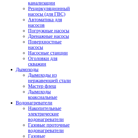
канализации
Рециркуляционный
насосы (для ГВС)
Автоматика для
насосов
Погружные насосы
Дренажные насосы
Поверхностные
насосы
Насосные станции
Оголовки для
скважин
Дымоходы
Дымоходы из
нержавеющей стали
Мастер флеш
Дымоходы
коаксиальные
Водонагреватели
Накопительные
электрические
водонагреватели
Газовые проточные
водонагреватели
Газовые