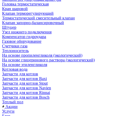
Головка термостатическая
Кран шаровой
Клапан терморегулирующий
Термостатический смесительный клапан
Клапан запорно-балансировочный
Штуцер
Узел нижнего подключения
Компенсатор гидроудара
Газовое оборудование
Счетчики газа
Теплоноситель
На основе пропиленгликоля (экологический)
На основе глицеринового раствора (экологический)
На основе этиленгликоля
Котловая вода
Запчасти для котлов
Запчасти для котлов Baxi
Запчасти для котлов Stout
Запчасти для котлов Navien
Запчасти для котлов Rinnai
Запчасти для котлов Bosch
Теплый пол
Акции
Услуги
Блог