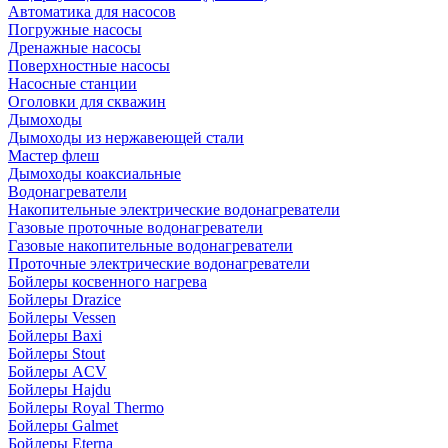
Автоматика для насосов
Погружные насосы
Дренажные насосы
Поверхностные насосы
Насосные станции
Оголовки для скважин
Дымоходы
Дымоходы из нержавеющей стали
Мастер флеш
Дымоходы коаксиальные
Водонагреватели
Накопительные электрические водонагреватели
Газовые проточные водонагреватели
Газовые накопительные водонагреватели
Проточные электрические водонагреватели
Бойлеры косвенного нагрева
Бойлеры Drazice
Бойлеры Vessen
Бойлеры Baxi
Бойлеры Stout
Бойлеры ACV
Бойлеры Hajdu
Бойлеры Royal Thermo
Бойлеры Galmet
Бойлеры Eterna