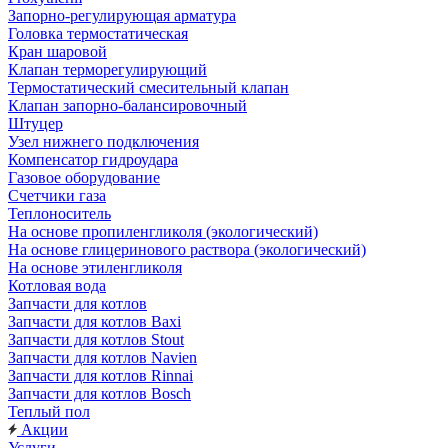
Запорно-регулирующая арматура
Головка термостатическая
Кран шаровой
Клапан терморегулирующий
Термостатический смесительный клапан
Клапан запорно-балансировочный
Штуцер
Узел нижнего подключения
Компенсатор гидроудара
Газовое оборудование
Счетчики газа
Теплоноситель
На основе пропиленгликоля (экологический)
На основе глицеринового раствора (экологический)
На основе этиленгликоля
Котловая вода
Запчасти для котлов
Запчасти для котлов Baxi
Запчасти для котлов Stout
Запчасти для котлов Navien
Запчасти для котлов Rinnai
Запчасти для котлов Bosch
Теплый пол
Акции
Услуги