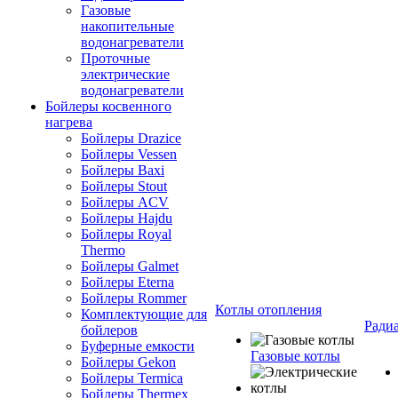
Газовые
накопительные
водонагреватели
Проточные
электрические
водонагреватели
Бойлеры косвенного
нагрева
Бойлеры Drazice
Бойлеры Vessen
Бойлеры Baxi
Бойлеры Stout
Бойлеры ACV
Бойлеры Hajdu
Бойлеры Royal
Thermo
Бойлеры Galmet
Бойлеры Eterna
Бойлеры Rommer
Котлы отопления
Комплектующие для
Ради
бойлеров
Буферные емкости
Газовые котлы
Бойлеры Gekon
Бойлеры Termica
Бойлеры Thermex