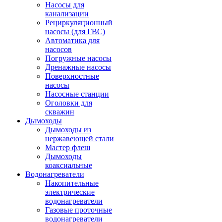
Насосы для
канализации
Рециркуляционный
насосы (для ГВС)
Автоматика для
насосов
Погружные насосы
Дренажные насосы
Поверхностные
насосы
Насосные станции
Оголовки для
скважин
Дымоходы
Дымоходы из
нержавеющей стали
Мастер флеш
Дымоходы
коаксиальные
Водонагреватели
Накопительные
электрические
водонагреватели
Газовые проточные
водонагреватели