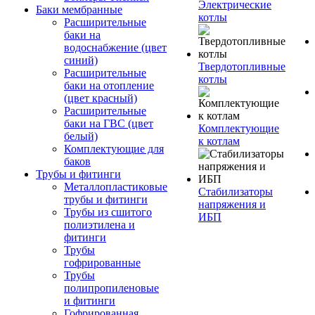
Электрические
Баки мембранные
котлы
Расширительные
баки на
водоснабжение (цвет
синий)
Твердотопливные
Расширительные
котлы
баки на отопление
(цвет красный)
Расширительные
баки на ГВС (цвет
Комплектующие
белый)
к котлам
Комплектующие для
баков
Трубы и фитинги
Металлопластиковые
Стабилизаторы
трубы и фитинги
напряжения и
Трубы из сшитого
ИБП
полиэтилена и
фитинги
Трубы
гофрированные
Трубы
полипропиленовые
и фитинги
Гофрированная