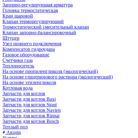
Запорно-регулирующая арматура
Головка термостатическая
Кран шаровой
Клапан терморегулирующий
Термостатический смесительный клапан
Клапан запорно-балансировочный
Штуцер
Узел нижнего подключения
Компенсатор гидроудара
Газовое оборудование
Счетчики газа
Теплоноситель
На основе пропиленгликоля (экологический)
На основе глицеринового раствора (экологический)
На основе этиленгликоля
Котловая вода
Запчасти для котлов
Запчасти для котлов Baxi
Запчасти для котлов Stout
Запчасти для котлов Navien
Запчасти для котлов Rinnai
Запчасти для котлов Bosch
Теплый пол
Акции
Услуги