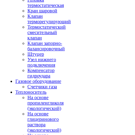
термостатическая
Кран шаровой
Клапан
терморегулирующий
Термостатический
смесительный
клапан
Клапан запорно-
балансировочный
Штуцер
Узел нижнего
подключения
Компенсатор
гидроудара
Газовое оборудование
Счетчики газа
Теплоноситель
На основе
пропиленгликоля
(экологический)
На основе
глицеринового
раствора
(экологический)