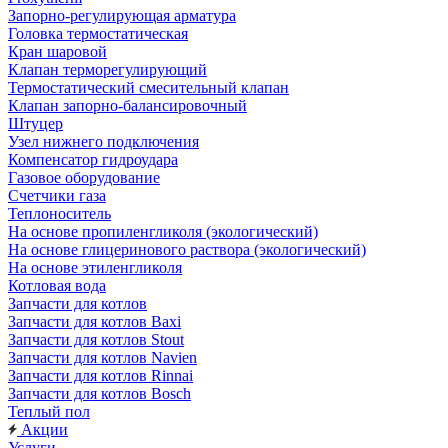
Запорно-регулирующая арматура
Головка термостатическая
Кран шаровой
Клапан терморегулирующий
Термостатический смесительный клапан
Клапан запорно-балансировочный
Штуцер
Узел нижнего подключения
Компенсатор гидроудара
Газовое оборудование
Счетчики газа
Теплоноситель
На основе пропиленгликоля (экологический)
На основе глицеринового раствора (экологический)
На основе этиленгликоля
Котловая вода
Запчасти для котлов
Запчасти для котлов Baxi
Запчасти для котлов Stout
Запчасти для котлов Navien
Запчасти для котлов Rinnai
Запчасти для котлов Bosch
Теплый пол
Акции
Услуги