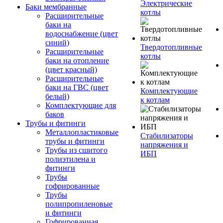
Электрические
Баки мембранные
котлы
Расширительные
баки на
водоснабжение (цвет
синий)
Твердотопливные
Расширительные
котлы
баки на отопление
(цвет красный)
Расширительные
баки на ГВС (цвет
Комплектующие
белый)
к котлам
Комплектующие для
баков
Трубы и фитинги
Металлопластиковые
Стабилизаторы
трубы и фитинги
напряжения и
Трубы из сшитого
ИБП
полиэтилена и
фитинги
Трубы
гофрированные
Трубы
полипропиленовые
и фитинги
Гофрированная