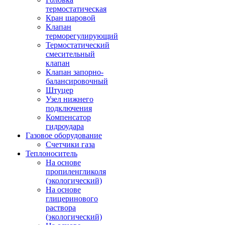
термостатическая
Кран шаровой
Клапан
терморегулирующий
Термостатический
смесительный
клапан
Клапан запорно-
балансировочный
Штуцер
Узел нижнего
подключения
Компенсатор
гидроудара
Газовое оборудование
Счетчики газа
Теплоноситель
На основе
пропиленгликоля
(экологический)
На основе
глицеринового
раствора
(экологический)