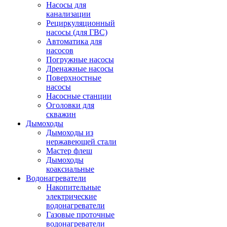
Насосы для
канализации
Рециркуляционный
насосы (для ГВС)
Автоматика для
насосов
Погружные насосы
Дренажные насосы
Поверхностные
насосы
Насосные станции
Оголовки для
скважин
Дымоходы
Дымоходы из
нержавеющей стали
Мастер флеш
Дымоходы
коаксиальные
Водонагреватели
Накопительные
электрические
водонагреватели
Газовые проточные
водонагреватели