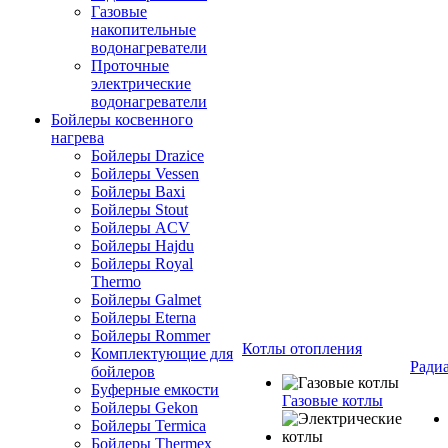
Газовые
накопительные
водонагреватели
Проточные
электрические
водонагреватели
Бойлеры косвенного
нагрева
Бойлеры Drazice
Бойлеры Vessen
Бойлеры Baxi
Бойлеры Stout
Бойлеры ACV
Бойлеры Hajdu
Бойлеры Royal
Thermo
Бойлеры Galmet
Бойлеры Eterna
Бойлеры Rommer
Котлы отопления
Комплектующие для
Ради
бойлеров
Буферные емкости
Газовые котлы
Бойлеры Gekon
Бойлеры Termica
Бойлеры Thermex