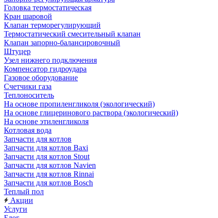
Головка термостатическая
Кран шаровой
Клапан терморегулирующий
Термостатический смесительный клапан
Клапан запорно-балансировочный
Штуцер
Узел нижнего подключения
Компенсатор гидроудара
Газовое оборудование
Счетчики газа
Теплоноситель
На основе пропиленгликоля (экологический)
На основе глицеринового раствора (экологический)
На основе этиленгликоля
Котловая вода
Запчасти для котлов
Запчасти для котлов Baxi
Запчасти для котлов Stout
Запчасти для котлов Navien
Запчасти для котлов Rinnai
Запчасти для котлов Bosch
Теплый пол
Акции
Услуги
Блог