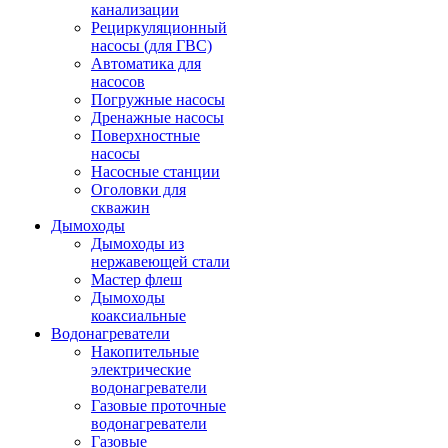
канализации
Рециркуляционный
насосы (для ГВС)
Автоматика для
насосов
Погружные насосы
Дренажные насосы
Поверхностные
насосы
Насосные станции
Оголовки для
скважин
Дымоходы
Дымоходы из
нержавеющей стали
Мастер флеш
Дымоходы
коаксиальные
Водонагреватели
Накопительные
электрические
водонагреватели
Газовые проточные
водонагреватели
Газовые