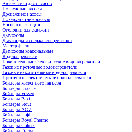
Автоматика для насосов
Погружные насосы
Дренажные насосы
Поверхностные насосы
Насосные станции
Оголовки для скважин
Дымоходы
Дымоходы из нержавеющей стали
Мастер флеш
Дымоходы коаксиальные
Водонагреватели
Накопительные электрические водонагреватели
Газовые проточные водонагреватели
Газовые накопительные водонагреватели
Проточные электрические водонагреватели
Бойлеры косвенного нагрева
Бойлеры Drazice
Бойлеры Vessen
Бойлеры Baxi
Бойлеры Stout
Бойлеры ACV
Бойлеры Hajdu
Бойлеры Royal Thermo
Бойлеры Galmet
Бойлеры Eterna