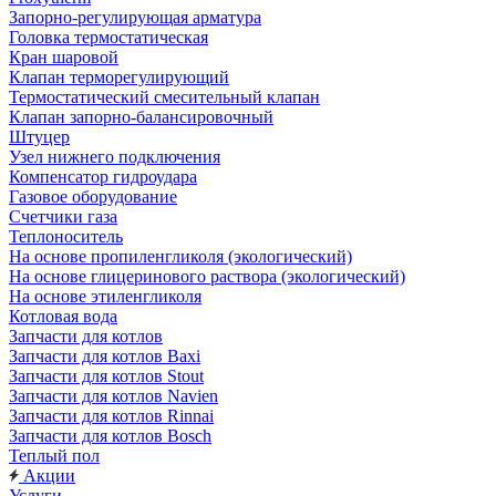
Запорно-регулирующая арматура
Головка термостатическая
Кран шаровой
Клапан терморегулирующий
Термостатический смесительный клапан
Клапан запорно-балансировочный
Штуцер
Узел нижнего подключения
Компенсатор гидроудара
Газовое оборудование
Счетчики газа
Теплоноситель
На основе пропиленгликоля (экологический)
На основе глицеринового раствора (экологический)
На основе этиленгликоля
Котловая вода
Запчасти для котлов
Запчасти для котлов Baxi
Запчасти для котлов Stout
Запчасти для котлов Navien
Запчасти для котлов Rinnai
Запчасти для котлов Bosch
Теплый пол
Акции
Услуги