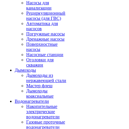
Насосы для
канализации
Рециркуляционный
насосы (для ГВС)
Автоматика для
насосов
Погружные насосы
Дренажные насосы
Поверхностные
насосы
Насосные станции
Оголовки для
скважин
Дымоходы
Дымоходы из
нержавеющей стали
Мастер флеш
Дымоходы
коаксиальные
Водонагреватели
Накопительные
электрические
водонагреватели
Газовые проточные
водонагреватели