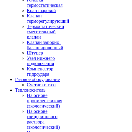
термостатическая
Кран шаровой
Клапан
терморегулирующий
Термостатический
смесительный
клапан
Клапан запорно-
балансировочный
Штуцер
Узел нижнего
подключения
Компенсатор
гидроудара
Газовое оборудование
Счетчики газа
Теплоноситель
На основе
пропиленгликоля
(экологический)
На основе
глицеринового
раствора
(экологический)