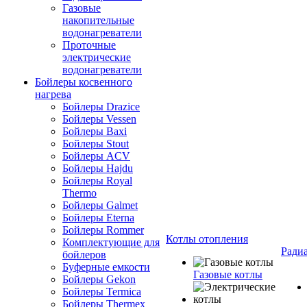
Газовые
накопительные
водонагреватели
Проточные
электрические
водонагреватели
Бойлеры косвенного
нагрева
Бойлеры Drazice
Бойлеры Vessen
Бойлеры Baxi
Бойлеры Stout
Бойлеры ACV
Бойлеры Hajdu
Бойлеры Royal
Thermo
Бойлеры Galmet
Бойлеры Eterna
Бойлеры Rommer
Котлы отопления
Комплектующие для
Ради
бойлеров
Буферные емкости
Газовые котлы
Бойлеры Gekon
Бойлеры Termica
Бойлеры Thermex