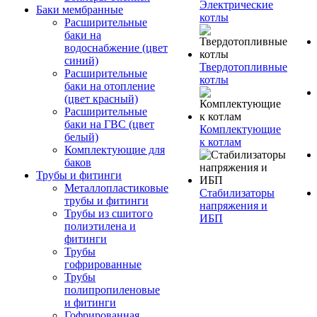
Электрические
Баки мембранные
котлы
Расширительные
баки на
водоснабжение (цвет
синий)
Твердотопливные
Расширительные
котлы
баки на отопление
(цвет красный)
Расширительные
баки на ГВС (цвет
Комплектующие
белый)
к котлам
Комплектующие для
баков
Трубы и фитинги
Металлопластиковые
Стабилизаторы
трубы и фитинги
напряжения и
Трубы из сшитого
ИБП
полиэтилена и
фитинги
Трубы
гофрированные
Трубы
полипропиленовые
и фитинги
Гофрированная