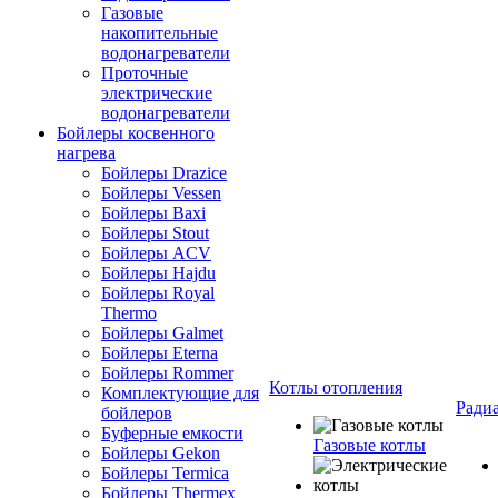
Газовые
накопительные
водонагреватели
Проточные
электрические
водонагреватели
Бойлеры косвенного
нагрева
Бойлеры Drazice
Бойлеры Vessen
Бойлеры Baxi
Бойлеры Stout
Бойлеры ACV
Бойлеры Hajdu
Бойлеры Royal
Thermo
Бойлеры Galmet
Бойлеры Eterna
Бойлеры Rommer
Котлы отопления
Комплектующие для
Ради
бойлеров
Буферные емкости
Газовые котлы
Бойлеры Gekon
Бойлеры Termica
Бойлеры Thermex