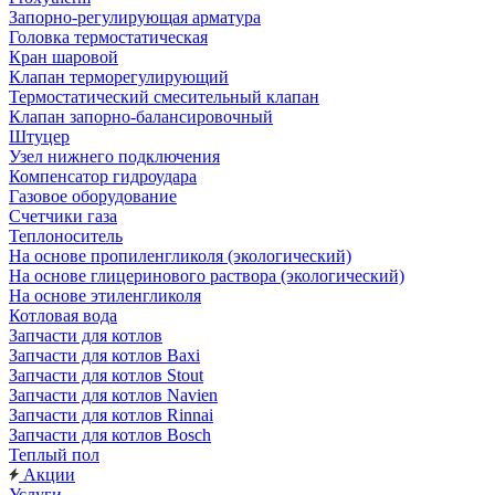
Запорно-регулирующая арматура
Головка термостатическая
Кран шаровой
Клапан терморегулирующий
Термостатический смесительный клапан
Клапан запорно-балансировочный
Штуцер
Узел нижнего подключения
Компенсатор гидроудара
Газовое оборудование
Счетчики газа
Теплоноситель
На основе пропиленгликоля (экологический)
На основе глицеринового раствора (экологический)
На основе этиленгликоля
Котловая вода
Запчасти для котлов
Запчасти для котлов Baxi
Запчасти для котлов Stout
Запчасти для котлов Navien
Запчасти для котлов Rinnai
Запчасти для котлов Bosch
Теплый пол
Акции
Услуги