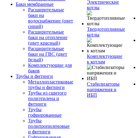
Электрические
Баки мембранные
котлы
Расширительные
баки на
водоснабжение (цвет
синий)
Твердотопливные
Расширительные
котлы
баки на отопление
(цвет красный)
Расширительные
баки на ГВС (цвет
Комплектующие
белый)
к котлам
Комплектующие для
баков
Трубы и фитинги
Металлопластиковые
Стабилизаторы
трубы и фитинги
напряжения и
Трубы из сшитого
ИБП
полиэтилена и
фитинги
Трубы
гофрированные
Трубы
полипропиленовые
и фитинги
Гофрированная