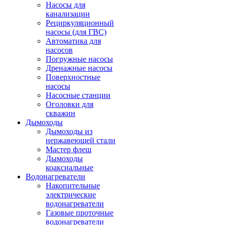
Насосы для
канализации
Рециркуляционный
насосы (для ГВС)
Автоматика для
насосов
Погружные насосы
Дренажные насосы
Поверхностные
насосы
Насосные станции
Оголовки для
скважин
Дымоходы
Дымоходы из
нержавеющей стали
Мастер флеш
Дымоходы
коаксиальные
Водонагреватели
Накопительные
электрические
водонагреватели
Газовые проточные
водонагреватели