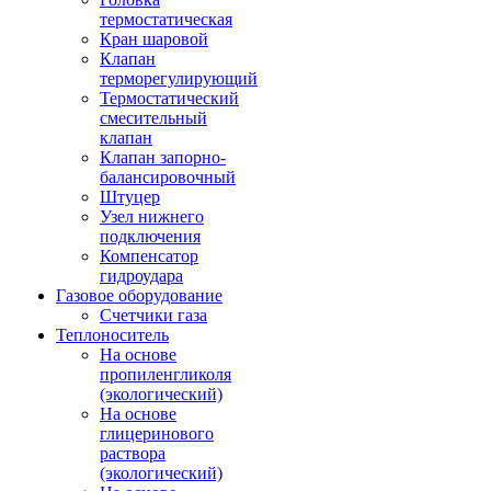
термостатическая
Кран шаровой
Клапан
терморегулирующий
Термостатический
смесительный
клапан
Клапан запорно-
балансировочный
Штуцер
Узел нижнего
подключения
Компенсатор
гидроудара
Газовое оборудование
Счетчики газа
Теплоноситель
На основе
пропиленгликоля
(экологический)
На основе
глицеринового
раствора
(экологический)