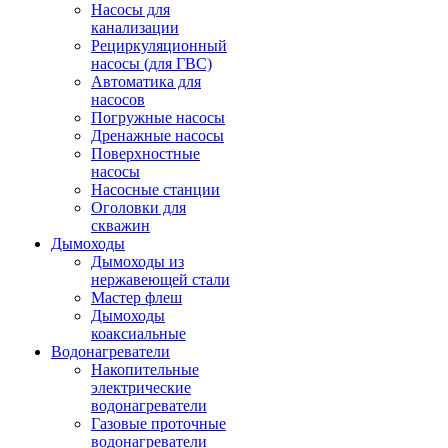
Насосы для
канализации
Рециркуляционный
насосы (для ГВС)
Автоматика для
насосов
Погружные насосы
Дренажные насосы
Поверхностные
насосы
Насосные станции
Оголовки для
скважин
Дымоходы
Дымоходы из
нержавеющей стали
Мастер флеш
Дымоходы
коаксиальные
Водонагреватели
Накопительные
электрические
водонагреватели
Газовые проточные
водонагреватели