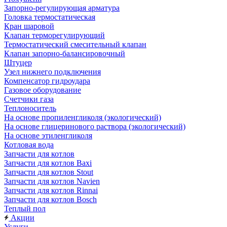
Запорно-регулирующая арматура
Головка термостатическая
Кран шаровой
Клапан терморегулирующий
Термостатический смесительный клапан
Клапан запорно-балансировочный
Штуцер
Узел нижнего подключения
Компенсатор гидроудара
Газовое оборудование
Счетчики газа
Теплоноситель
На основе пропиленгликоля (экологический)
На основе глицеринового раствора (экологический)
На основе этиленгликоля
Котловая вода
Запчасти для котлов
Запчасти для котлов Baxi
Запчасти для котлов Stout
Запчасти для котлов Navien
Запчасти для котлов Rinnai
Запчасти для котлов Bosch
Теплый пол
Акции
Услуги