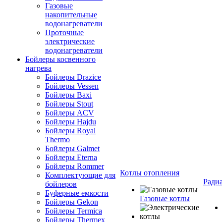
Газовые
накопительные
водонагреватели
Проточные
электрические
водонагреватели
Бойлеры косвенного
нагрева
Бойлеры Drazice
Бойлеры Vessen
Бойлеры Baxi
Бойлеры Stout
Бойлеры ACV
Бойлеры Hajdu
Бойлеры Royal
Thermo
Бойлеры Galmet
Бойлеры Eterna
Бойлеры Rommer
Котлы отопления
Комплектующие для
Ради
бойлеров
Буферные емкости
Газовые котлы
Бойлеры Gekon
Бойлеры Termica
Бойлеры Thermex