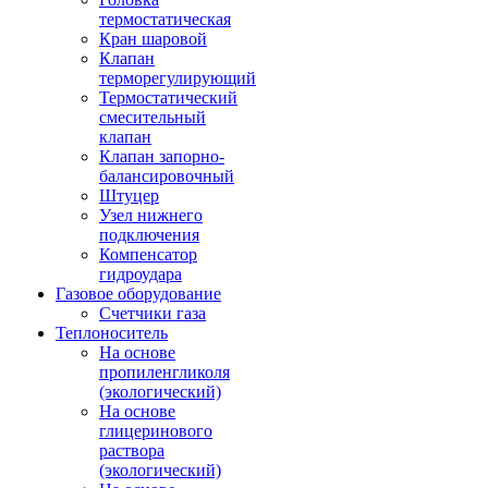
термостатическая
Кран шаровой
Клапан
терморегулирующий
Термостатический
смесительный
клапан
Клапан запорно-
балансировочный
Штуцер
Узел нижнего
подключения
Компенсатор
гидроудара
Газовое оборудование
Счетчики газа
Теплоноситель
На основе
пропиленгликоля
(экологический)
На основе
глицеринового
раствора
(экологический)