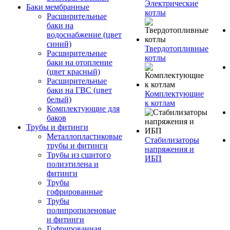
Электрические
Баки мембранные
котлы
Расширительные
баки на
водоснабжение (цвет
синий)
Твердотопливные
Расширительные
котлы
баки на отопление
(цвет красный)
Расширительные
баки на ГВС (цвет
Комплектующие
белый)
к котлам
Комплектующие для
баков
Трубы и фитинги
Металлопластиковые
Стабилизаторы
трубы и фитинги
напряжения и
Трубы из сшитого
ИБП
полиэтилена и
фитинги
Трубы
гофрированные
Трубы
полипропиленовые
и фитинги
Гофрированная