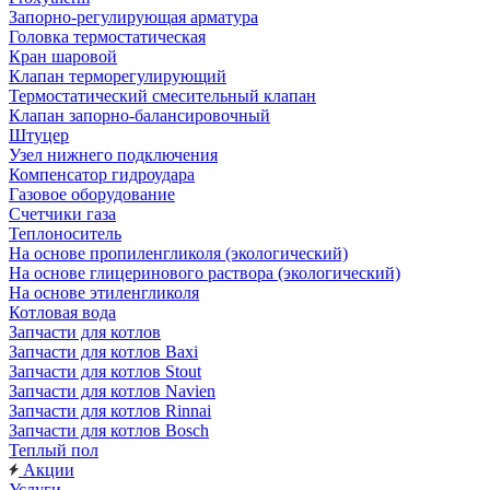
Запорно-регулирующая арматура
Головка термостатическая
Кран шаровой
Клапан терморегулирующий
Термостатический смесительный клапан
Клапан запорно-балансировочный
Штуцер
Узел нижнего подключения
Компенсатор гидроудара
Газовое оборудование
Счетчики газа
Теплоноситель
На основе пропиленгликоля (экологический)
На основе глицеринового раствора (экологический)
На основе этиленгликоля
Котловая вода
Запчасти для котлов
Запчасти для котлов Baxi
Запчасти для котлов Stout
Запчасти для котлов Navien
Запчасти для котлов Rinnai
Запчасти для котлов Bosch
Теплый пол
Акции
Услуги