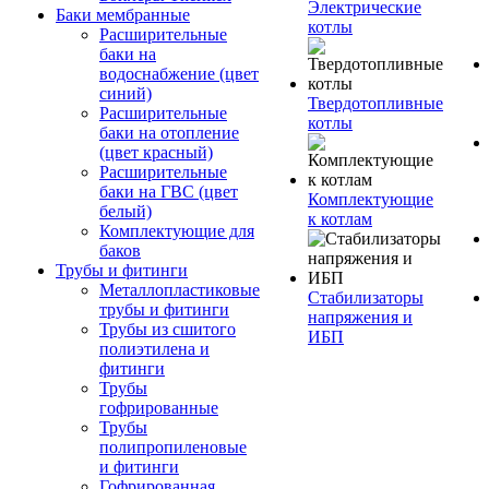
Электрические
Баки мембранные
котлы
Расширительные
баки на
водоснабжение (цвет
синий)
Твердотопливные
Расширительные
котлы
баки на отопление
(цвет красный)
Расширительные
баки на ГВС (цвет
Комплектующие
белый)
к котлам
Комплектующие для
баков
Трубы и фитинги
Металлопластиковые
Стабилизаторы
трубы и фитинги
напряжения и
Трубы из сшитого
ИБП
полиэтилена и
фитинги
Трубы
гофрированные
Трубы
полипропиленовые
и фитинги
Гофрированная