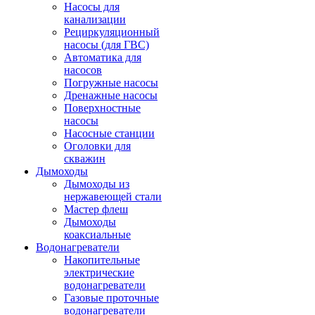
Насосы для
канализации
Рециркуляционный
насосы (для ГВС)
Автоматика для
насосов
Погружные насосы
Дренажные насосы
Поверхностные
насосы
Насосные станции
Оголовки для
скважин
Дымоходы
Дымоходы из
нержавеющей стали
Мастер флеш
Дымоходы
коаксиальные
Водонагреватели
Накопительные
электрические
водонагреватели
Газовые проточные
водонагреватели