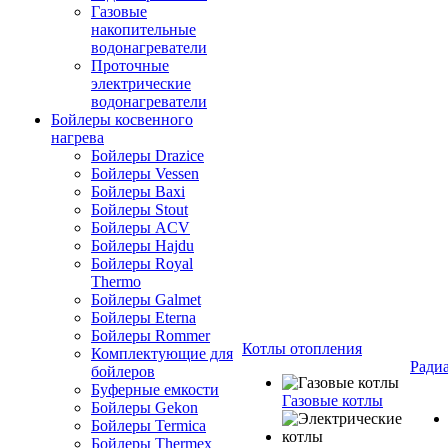
Газовые
накопительные
водонагреватели
Проточные
электрические
водонагреватели
Бойлеры косвенного
нагрева
Бойлеры Drazice
Бойлеры Vessen
Бойлеры Baxi
Бойлеры Stout
Бойлеры ACV
Бойлеры Hajdu
Бойлеры Royal
Thermo
Бойлеры Galmet
Бойлеры Eterna
Бойлеры Rommer
Котлы отопления
Комплектующие для
Ради
бойлеров
Буферные емкости
Газовые котлы
Бойлеры Gekon
Бойлеры Termica
Бойлеры Thermex