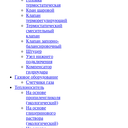
термостатическая
Кран шаровой
Клапан
терморегулирующий
Термостатический
смесительный
клапан
Клапан запорно-
балансировочный
Штуцер
Узел нижнего
подключения
Компенсатор
гидроудара
Газовое оборудование
Счетчики газа
Теплоноситель
На основе
пропиленгликоля
(экологический)
На основе
глицеринового
раствора
(экологический)