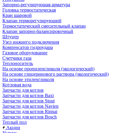
Запорно-регулирующая арматура
Головка термостатическая
Кран шаровой
Клапан терморегулирующий
Термостатический смесительный клапан
Клапан запорно-балансировочный
Штуцер
Узел нижнего подключения
Компенсатор гидроудара
Газовое оборудование
Счетчики газа
Теплоноситель
На основе пропиленгликоля (экологический)
На основе глицеринового раствора (экологический)
На основе этиленгликоля
Котловая вода
Запчасти для котлов
Запчасти для котлов Baxi
Запчасти для котлов Stout
Запчасти для котлов Navien
Запчасти для котлов Rinnai
Запчасти для котлов Bosch
Теплый пол
Акции
Услуги