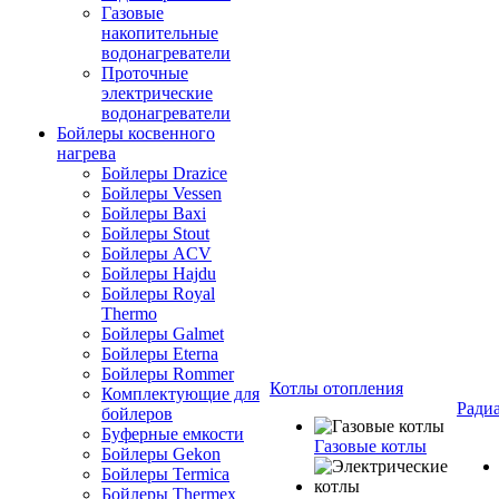
Газовые
накопительные
водонагреватели
Проточные
электрические
водонагреватели
Бойлеры косвенного
нагрева
Бойлеры Drazice
Бойлеры Vessen
Бойлеры Baxi
Бойлеры Stout
Бойлеры ACV
Бойлеры Hajdu
Бойлеры Royal
Thermo
Бойлеры Galmet
Бойлеры Eterna
Бойлеры Rommer
Котлы отопления
Комплектующие для
Ради
бойлеров
Буферные емкости
Газовые котлы
Бойлеры Gekon
Бойлеры Termica
Бойлеры Thermex