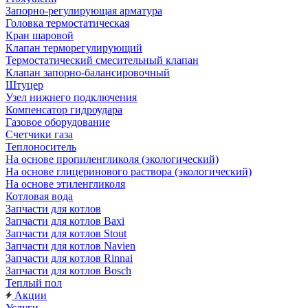
Запорно-регулирующая арматура
Головка термостатическая
Кран шаровой
Клапан терморегулирующий
Термостатический смесительный клапан
Клапан запорно-балансировочный
Штуцер
Узел нижнего подключения
Компенсатор гидроудара
Газовое оборудование
Счетчики газа
Теплоноситель
На основе пропиленгликоля (экологический)
На основе глицеринового раствора (экологический)
На основе этиленгликоля
Котловая вода
Запчасти для котлов
Запчасти для котлов Baxi
Запчасти для котлов Stout
Запчасти для котлов Navien
Запчасти для котлов Rinnai
Запчасти для котлов Bosch
Теплый пол
Акции
Услуги