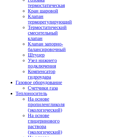
термостатическая
Кран шаровой
Клапан
терморегулирующий
Термостатический
смесительный
клапан
Клапан запорно-
балансировочный
Штуцер
Узел нижнего
подключения
Компенсатор
гидроудара
Газовое оборудование
Счетчики газа
Теплоноситель
На основе
пропиленгликоля
(экологический)
На основе
глицеринового
раствора
(экологический)