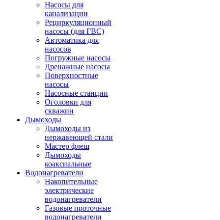
Насосы для
канализации
Рециркуляционный
насосы (для ГВС)
Автоматика для
насосов
Погружные насосы
Дренажные насосы
Поверхностные
насосы
Насосные станции
Оголовки для
скважин
Дымоходы
Дымоходы из
нержавеющей стали
Мастер флеш
Дымоходы
коаксиальные
Водонагреватели
Накопительные
электрические
водонагреватели
Газовые проточные
водонагреватели