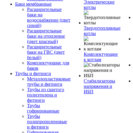
Электрические
Баки мембранные
котлы
Расширительные
баки на
водоснабжение (цвет
синий)
Твердотопливные
Расширительные
котлы
баки на отопление
(цвет красный)
Расширительные
баки на ГВС (цвет
Комплектующие
белый)
к котлам
Комплектующие для
баков
Трубы и фитинги
Металлопластиковые
Стабилизаторы
трубы и фитинги
напряжения и
Трубы из сшитого
ИБП
полиэтилена и
фитинги
Трубы
гофрированные
Трубы
полипропиленовые
и фитинги
Гофрированная