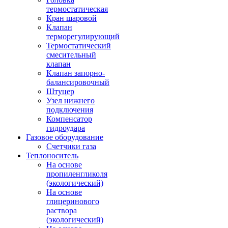
термостатическая
Кран шаровой
Клапан
терморегулирующий
Термостатический
смесительный
клапан
Клапан запорно-
балансировочный
Штуцер
Узел нижнего
подключения
Компенсатор
гидроудара
Газовое оборудование
Счетчики газа
Теплоноситель
На основе
пропиленгликоля
(экологический)
На основе
глицеринового
раствора
(экологический)