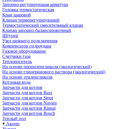
Запорно-регулирующая арматура
Головка термостатическая
Кран шаровой
Клапан терморегулирующий
Термостатический смесительный клапан
Клапан запорно-балансировочный
Штуцер
Узел нижнего подключения
Компенсатор гидроудара
Газовое оборудование
Счетчики газа
Теплоноситель
На основе пропиленгликоля (экологический)
На основе глицеринового раствора (экологический)
На основе этиленгликоля
Котловая вода
Запчасти для котлов
Запчасти для котлов Baxi
Запчасти для котлов Stout
Запчасти для котлов Navien
Запчасти для котлов Rinnai
Запчасти для котлов Bosch
Теплый пол
Акции
Услуги