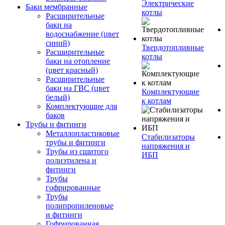
Электрические
Баки мембранные
котлы
Расширительные
баки на
водоснабжение (цвет
синий)
Твердотопливные
Расширительные
котлы
баки на отопление
(цвет красный)
Расширительные
баки на ГВС (цвет
Комплектующие
белый)
к котлам
Комплектующие для
баков
Трубы и фитинги
Металлопластиковые
Стабилизаторы
трубы и фитинги
напряжения и
Трубы из сшитого
ИБП
полиэтилена и
фитинги
Трубы
гофрированные
Трубы
полипропиленовые
и фитинги
Гофрированная