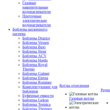
Газовые
накопительные
водонагреватели
Проточные
электрические
водонагреватели
Бойлеры косвенного
нагрева
Бойлеры Drazice
Бойлеры Vessen
Бойлеры Baxi
Бойлеры Stout
Бойлеры ACV
Бойлеры Hajdu
Бойлеры Royal
Thermo
Бойлеры Galmet
Бойлеры Eterna
Бойлеры Rommer
Котлы отопления
Комплектующие для
Ради
бойлеров
Буферные емкости
Газовые котлы
Бойлеры Gekon
Бойлеры Termica
Бойлеры Thermex