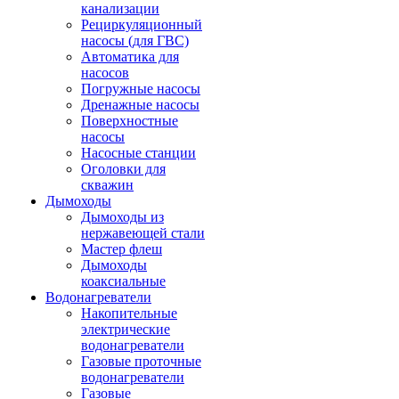
канализации
Рециркуляционный
насосы (для ГВС)
Автоматика для
насосов
Погружные насосы
Дренажные насосы
Поверхностные
насосы
Насосные станции
Оголовки для
скважин
Дымоходы
Дымоходы из
нержавеющей стали
Мастер флеш
Дымоходы
коаксиальные
Водонагреватели
Накопительные
электрические
водонагреватели
Газовые проточные
водонагреватели
Газовые