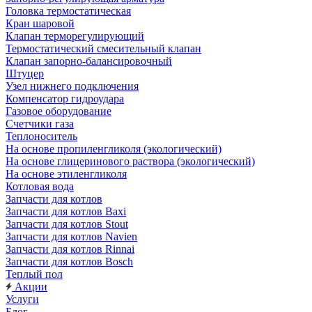
Головка термостатическая
Кран шаровой
Клапан терморегулирующий
Термостатический смесительный клапан
Клапан запорно-балансировочный
Штуцер
Узел нижнего подключения
Компенсатор гидроудара
Газовое оборудование
Счетчики газа
Теплоноситель
На основе пропиленгликоля (экологический)
На основе глицеринового раствора (экологический)
На основе этиленгликоля
Котловая вода
Запчасти для котлов
Запчасти для котлов Baxi
Запчасти для котлов Stout
Запчасти для котлов Navien
Запчасти для котлов Rinnai
Запчасти для котлов Bosch
Теплый пол
Акции
Услуги
Блог