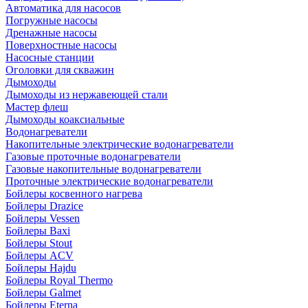
Автоматика для насосов
Погружные насосы
Дренажные насосы
Поверхностные насосы
Насосные станции
Оголовки для скважин
Дымоходы
Дымоходы из нержавеющей стали
Мастер флеш
Дымоходы коаксиальные
Водонагреватели
Накопительные электрические водонагреватели
Газовые проточные водонагреватели
Газовые накопительные водонагреватели
Проточные электрические водонагреватели
Бойлеры косвенного нагрева
Бойлеры Drazice
Бойлеры Vessen
Бойлеры Baxi
Бойлеры Stout
Бойлеры ACV
Бойлеры Hajdu
Бойлеры Royal Thermo
Бойлеры Galmet
Бойлеры Eterna