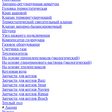
Запорно-регулирующая арматура
Головка термостатическая
Кран шаровой
Клапан терморегулирующий
Термостатический смесительный клапан
Клапан запорно-балансировочный
Штуцер
Узел нижнего подключения
Компенсатор гидроудара
Газовое оборудование
Счетчики газа
Теплоноситель
На основе пропиленгликоля (экологический)
На основе глицеринового раствора (экологический)
На основе этиленгликоля
Котловая вода
Запчасти для котлов
Запчасти для котлов Baxi
Запчасти для котлов Stout
Запчасти для котлов Navien
Запчасти для котлов Rinnai
Запчасти для котлов Bosch
Теплый пол
Акции
Услуги