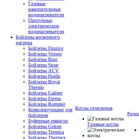
Газовые
накопительные
водонагреватели
Проточные
электрические
водонагреватели
Бойлеры косвенного
нагрева
Бойлеры Drazice
Бойлеры Vessen
Бойлеры Baxi
Бойлеры Stout
Бойлеры ACV
Бойлеры Hajdu
Бойлеры Royal
Thermo
Бойлеры Galmet
Бойлеры Eterna
Бойлеры Rommer
Котлы отопления
Комплектующие для
Ради
бойлеров
Буферные емкости
Газовые котлы
Бойлеры Gekon
Бойлеры Termica
Бойлеры Thermex