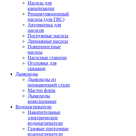
Насосы для
канализации
Рециркуляционный
насосы (для ГВС)
Автоматика для
насосов
Погружные насосы
Дренажные насосы
Поверхностные
насосы
Насосные станции
Оголовки для
скважин
Дымоходы
Дымоходы из
нержавеющей стали
Мастер флеш
Дымоходы
коаксиальные
Водонагреватели
Накопительные
электрические
водонагреватели
Газовые проточные
водонагреватели