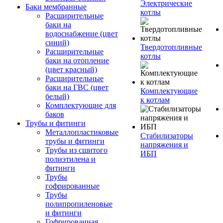
Электрические
Баки мембранные
котлы
Расширительные
баки на
водоснабжение (цвет
синий)
Твердотопливные
Расширительные
котлы
баки на отопление
(цвет красный)
Расширительные
баки на ГВС (цвет
Комплектующие
белый)
к котлам
Комплектующие для
баков
Трубы и фитинги
Металлопластиковые
Стабилизаторы
трубы и фитинги
напряжения и
Трубы из сшитого
ИБП
полиэтилена и
фитинги
Трубы
гофрированные
Трубы
полипропиленовые
и фитинги
Гофрированная