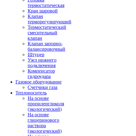
термостатическая
Кран шаровой
Клапан
терморегулирующий
Термостатический
смесительный
клапан
Клапан запорно-
балансировочный
Штуцер
Узел нижнего
подключения
Компенсатор
гидроудара
Газовое оборудование
Счетчики газа
Теплоноситель
На основе
пропиленгликоля
(экологический)
На основе
глицеринового
раствора
(экологический)