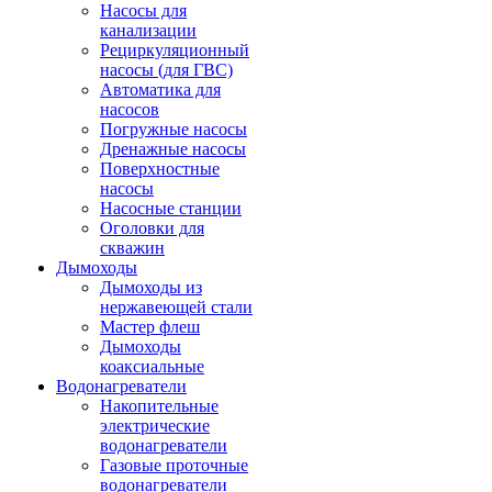
Насосы для
канализации
Рециркуляционный
насосы (для ГВС)
Автоматика для
насосов
Погружные насосы
Дренажные насосы
Поверхностные
насосы
Насосные станции
Оголовки для
скважин
Дымоходы
Дымоходы из
нержавеющей стали
Мастер флеш
Дымоходы
коаксиальные
Водонагреватели
Накопительные
электрические
водонагреватели
Газовые проточные
водонагреватели