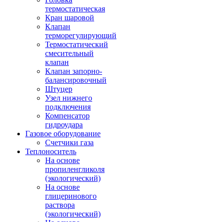
термостатическая
Кран шаровой
Клапан
терморегулирующий
Термостатический
смесительный
клапан
Клапан запорно-
балансировочный
Штуцер
Узел нижнего
подключения
Компенсатор
гидроудара
Газовое оборудование
Счетчики газа
Теплоноситель
На основе
пропиленгликоля
(экологический)
На основе
глицеринового
раствора
(экологический)