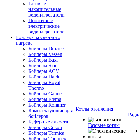
Газовые
накопительные
водонагреватели
Проточные
электрические
водонагреватели
Бойлеры косвенного
нагрева
Бойлеры Drazice
Бойлеры Vessen
Бойлеры Baxi
Бойлеры Stout
Бойлеры ACV
Бойлеры Hajdu
Бойлеры Royal
Thermo
Бойлеры Galmet
Бойлеры Eterna
Бойлеры Rommer
Котлы отопления
Комплектующие для
Ради
бойлеров
Буферные емкости
Газовые котлы
Бойлеры Gekon
Бойлеры Termica
Бойлеры Thermex