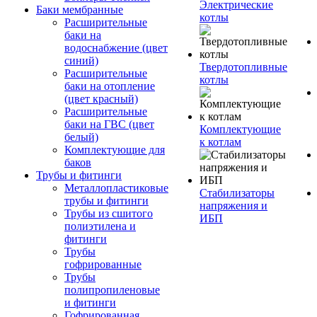
Электрические
Баки мембранные
котлы
Расширительные
баки на
водоснабжение (цвет
синий)
Твердотопливные
Расширительные
котлы
баки на отопление
(цвет красный)
Расширительные
баки на ГВС (цвет
Комплектующие
белый)
к котлам
Комплектующие для
баков
Трубы и фитинги
Металлопластиковые
Стабилизаторы
трубы и фитинги
напряжения и
Трубы из сшитого
ИБП
полиэтилена и
фитинги
Трубы
гофрированные
Трубы
полипропиленовые
и фитинги
Гофрированная