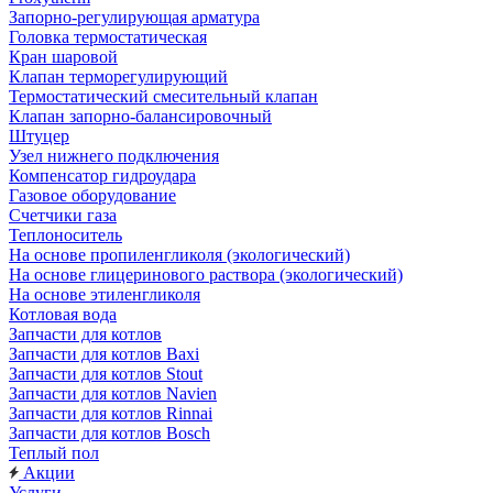
Запорно-регулирующая арматура
Головка термостатическая
Кран шаровой
Клапан терморегулирующий
Термостатический смесительный клапан
Клапан запорно-балансировочный
Штуцер
Узел нижнего подключения
Компенсатор гидроудара
Газовое оборудование
Счетчики газа
Теплоноситель
На основе пропиленгликоля (экологический)
На основе глицеринового раствора (экологический)
На основе этиленгликоля
Котловая вода
Запчасти для котлов
Запчасти для котлов Baxi
Запчасти для котлов Stout
Запчасти для котлов Navien
Запчасти для котлов Rinnai
Запчасти для котлов Bosch
Теплый пол
Акции
Услуги