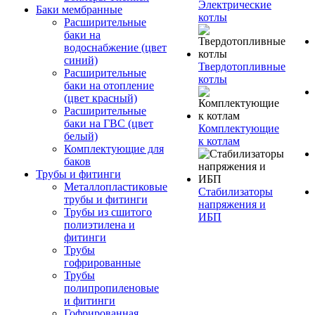
Электрические
Баки мембранные
котлы
Расширительные
баки на
водоснабжение (цвет
синий)
Твердотопливные
Расширительные
котлы
баки на отопление
(цвет красный)
Расширительные
баки на ГВС (цвет
Комплектующие
белый)
к котлам
Комплектующие для
баков
Трубы и фитинги
Металлопластиковые
Стабилизаторы
трубы и фитинги
напряжения и
Трубы из сшитого
ИБП
полиэтилена и
фитинги
Трубы
гофрированные
Трубы
полипропиленовые
и фитинги
Гофрированная