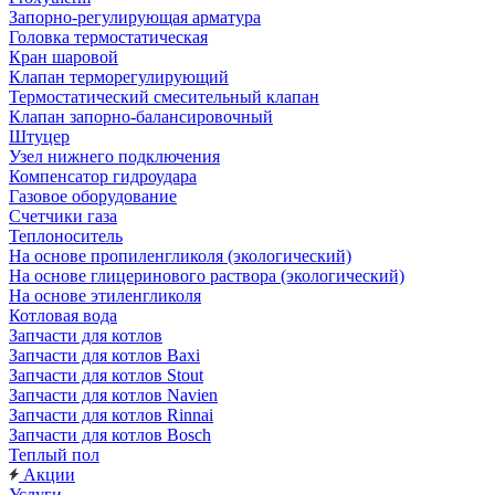
Запорно-регулирующая арматура
Головка термостатическая
Кран шаровой
Клапан терморегулирующий
Термостатический смесительный клапан
Клапан запорно-балансировочный
Штуцер
Узел нижнего подключения
Компенсатор гидроудара
Газовое оборудование
Счетчики газа
Теплоноситель
На основе пропиленгликоля (экологический)
На основе глицеринового раствора (экологический)
На основе этиленгликоля
Котловая вода
Запчасти для котлов
Запчасти для котлов Baxi
Запчасти для котлов Stout
Запчасти для котлов Navien
Запчасти для котлов Rinnai
Запчасти для котлов Bosch
Теплый пол
Акции
Услуги