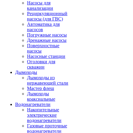
Насосы для
канализации
Рециркуляционный
насосы (для ГВС)
Автоматика для
насосов
Погружные насосы
Дренажные насосы
Поверхностные
насосы
Насосные станции
Оголовки для
скважин
Дымоходы
Дымоходы из
нержавеющей стали
Мастер флеш
Дымоходы
коаксиальные
Водонагреватели
Накопительные
электрические
водонагреватели
Газовые проточные
водонагреватели