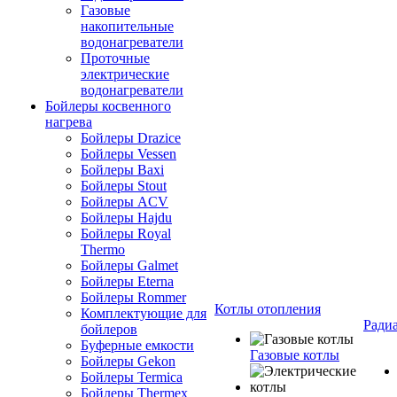
Газовые
накопительные
водонагреватели
Проточные
электрические
водонагреватели
Бойлеры косвенного
нагрева
Бойлеры Drazice
Бойлеры Vessen
Бойлеры Baxi
Бойлеры Stout
Бойлеры ACV
Бойлеры Hajdu
Бойлеры Royal
Thermo
Бойлеры Galmet
Бойлеры Eterna
Бойлеры Rommer
Котлы отопления
Комплектующие для
Ради
бойлеров
Буферные емкости
Газовые котлы
Бойлеры Gekon
Бойлеры Termica
Бойлеры Thermex