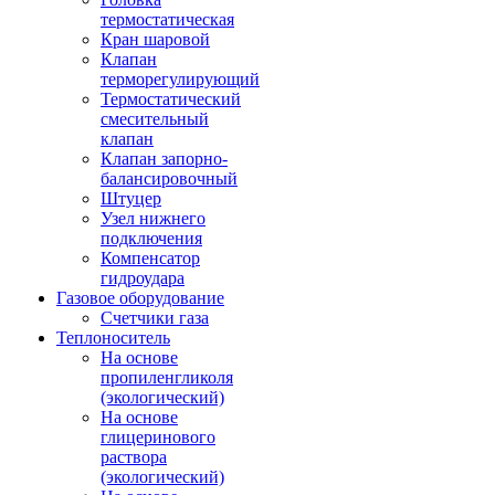
термостатическая
Кран шаровой
Клапан
терморегулирующий
Термостатический
смесительный
клапан
Клапан запорно-
балансировочный
Штуцер
Узел нижнего
подключения
Компенсатор
гидроудара
Газовое оборудование
Счетчики газа
Теплоноситель
На основе
пропиленгликоля
(экологический)
На основе
глицеринового
раствора
(экологический)