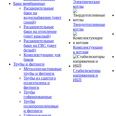
Электрические
Баки мембранные
котлы
Расширительные
баки на
водоснабжение (цвет
синий)
Твердотопливные
Расширительные
котлы
баки на отопление
(цвет красный)
Расширительные
баки на ГВС (цвет
Комплектующие
белый)
к котлам
Комплектующие для
баков
Трубы и фитинги
Металлопластиковые
Стабилизаторы
трубы и фитинги
напряжения и
Трубы из сшитого
ИБП
полиэтилена и
фитинги
Трубы
гофрированные
Трубы
полипропиленовые
и фитинги
Гофрированная