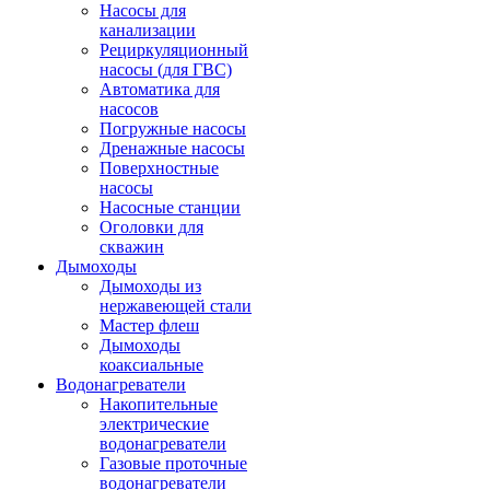
Насосы для
канализации
Рециркуляционный
насосы (для ГВС)
Автоматика для
насосов
Погружные насосы
Дренажные насосы
Поверхностные
насосы
Насосные станции
Оголовки для
скважин
Дымоходы
Дымоходы из
нержавеющей стали
Мастер флеш
Дымоходы
коаксиальные
Водонагреватели
Накопительные
электрические
водонагреватели
Газовые проточные
водонагреватели