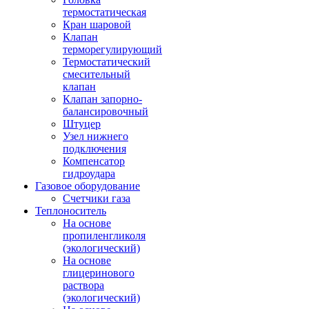
термостатическая
Кран шаровой
Клапан
терморегулирующий
Термостатический
смесительный
клапан
Клапан запорно-
балансировочный
Штуцер
Узел нижнего
подключения
Компенсатор
гидроудара
Газовое оборудование
Счетчики газа
Теплоноситель
На основе
пропиленгликоля
(экологический)
На основе
глицеринового
раствора
(экологический)