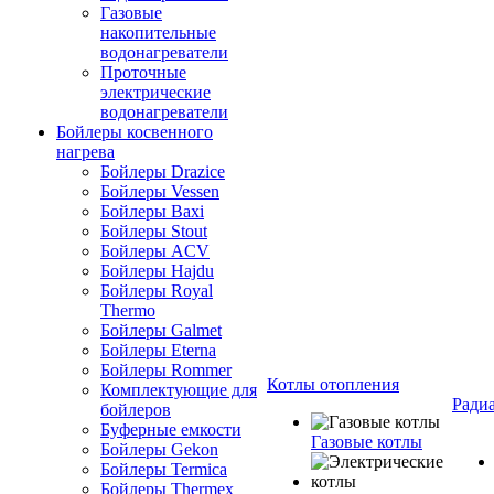
Газовые
накопительные
водонагреватели
Проточные
электрические
водонагреватели
Бойлеры косвенного
нагрева
Бойлеры Drazice
Бойлеры Vessen
Бойлеры Baxi
Бойлеры Stout
Бойлеры ACV
Бойлеры Hajdu
Бойлеры Royal
Thermo
Бойлеры Galmet
Бойлеры Eterna
Бойлеры Rommer
Котлы отопления
Комплектующие для
Ради
бойлеров
Буферные емкости
Газовые котлы
Бойлеры Gekon
Бойлеры Termica
Бойлеры Thermex