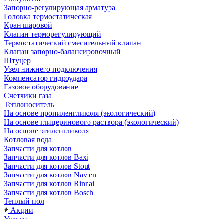
Запорно-регулирующая арматура
Головка термостатическая
Кран шаровой
Клапан терморегулирующий
Термостатический смесительный клапан
Клапан запорно-балансировочный
Штуцер
Узел нижнего подключения
Компенсатор гидроудара
Газовое оборудование
Счетчики газа
Теплоноситель
На основе пропиленгликоля (экологический)
На основе глицеринового раствора (экологический)
На основе этиленгликоля
Котловая вода
Запчасти для котлов
Запчасти для котлов Baxi
Запчасти для котлов Stout
Запчасти для котлов Navien
Запчасти для котлов Rinnai
Запчасти для котлов Bosch
Теплый пол
Акции
Услуги