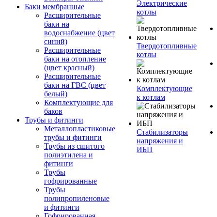
Электрические
Баки мембранные
котлы
Расширительные
баки на
водоснабжение (цвет
синий)
Твердотопливные
Расширительные
котлы
баки на отопление
(цвет красный)
Расширительные
баки на ГВС (цвет
Комплектующие
белый)
к котлам
Комплектующие для
баков
Трубы и фитинги
Металлопластиковые
Стабилизаторы
трубы и фитинги
напряжения и
Трубы из сшитого
ИБП
полиэтилена и
фитинги
Трубы
гофрированные
Трубы
полипропиленовые
и фитинги
Гофрированная