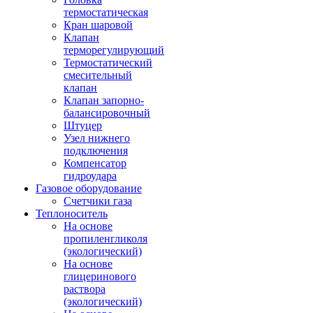
термостатическая
Кран шаровой
Клапан
терморегулирующий
Термостатический
смесительный
клапан
Клапан запорно-
балансировочный
Штуцер
Узел нижнего
подключения
Компенсатор
гидроудара
Газовое оборудование
Счетчики газа
Теплоноситель
На основе
пропиленгликоля
(экологический)
На основе
глицеринового
раствора
(экологический)