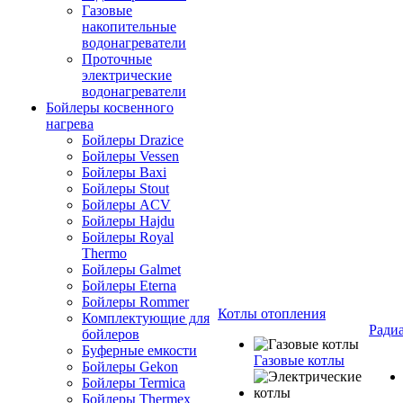
Газовые
накопительные
водонагреватели
Проточные
электрические
водонагреватели
Бойлеры косвенного
нагрева
Бойлеры Drazice
Бойлеры Vessen
Бойлеры Baxi
Бойлеры Stout
Бойлеры ACV
Бойлеры Hajdu
Бойлеры Royal
Thermo
Бойлеры Galmet
Бойлеры Eterna
Бойлеры Rommer
Котлы отопления
Комплектующие для
Ради
бойлеров
Буферные емкости
Газовые котлы
Бойлеры Gekon
Бойлеры Termica
Бойлеры Thermex