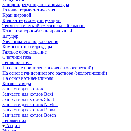
Запорно-регулирующая арматура
Головка термостатическая
Кран шаровой
Клапан терморегулирующий
Термостатический смесительный клапан
Клапан запорно-балансировочный
Штуцер
Узел нижнего подключения
Компенсатор гидроудара
Газовое оборудование
Счетчики газа
Теплоноситель
На основе пропиленгликоля (экологический)
На основе глицеринового раствора (экологический)
На основе этиленгликоля
Котловая вода
Запчасти для котлов
Запчасти для котлов Baxi
Запчасти для котлов Stout
Запчасти для котлов Navien
Запчасти для котлов Rinnai
Запчасти для котлов Bosch
Теплый пол
Акции
Услуги