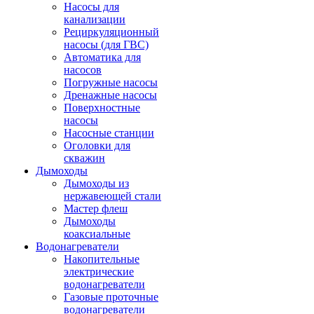
Насосы для
канализации
Рециркуляционный
насосы (для ГВС)
Автоматика для
насосов
Погружные насосы
Дренажные насосы
Поверхностные
насосы
Насосные станции
Оголовки для
скважин
Дымоходы
Дымоходы из
нержавеющей стали
Мастер флеш
Дымоходы
коаксиальные
Водонагреватели
Накопительные
электрические
водонагреватели
Газовые проточные
водонагреватели