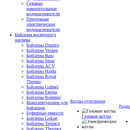
Газовые
накопительные
водонагреватели
Проточные
электрические
водонагреватели
Бойлеры косвенного
нагрева
Бойлеры Drazice
Бойлеры Vessen
Бойлеры Baxi
Бойлеры Stout
Бойлеры ACV
Бойлеры Hajdu
Бойлеры Royal
Thermo
Бойлеры Galmet
Бойлеры Eterna
Бойлеры Rommer
Котлы отопления
Комплектующие для
Ради
бойлеров
Буферные емкости
Газовые котлы
Бойлеры Gekon
Бойлеры Termica
Бойлеры Thermex