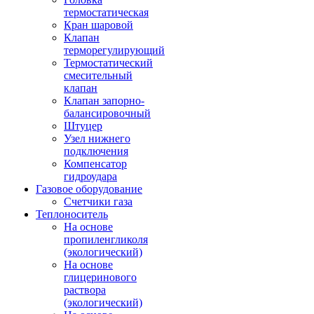
термостатическая
Кран шаровой
Клапан
терморегулирующий
Термостатический
смесительный
клапан
Клапан запорно-
балансировочный
Штуцер
Узел нижнего
подключения
Компенсатор
гидроудара
Газовое оборудование
Счетчики газа
Теплоноситель
На основе
пропиленгликоля
(экологический)
На основе
глицеринового
раствора
(экологический)