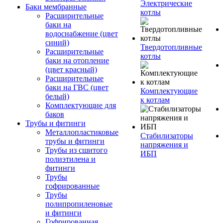
Электрические
Баки мембранные
котлы
Расширительные
баки на
водоснабжение (цвет
синий)
Твердотопливные
Расширительные
котлы
баки на отопление
(цвет красный)
Расширительные
баки на ГВС (цвет
Комплектующие
белый)
к котлам
Комплектующие для
баков
Трубы и фитинги
Металлопластиковые
Стабилизаторы
трубы и фитинги
напряжения и
Трубы из сшитого
ИБП
полиэтилена и
фитинги
Трубы
гофрированные
Трубы
полипропиленовые
и фитинги
Гофрированная