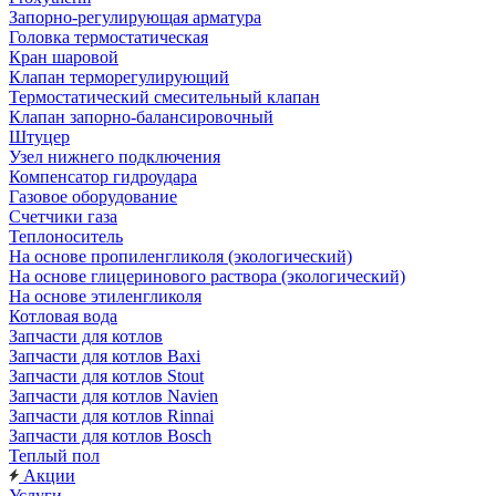
Запорно-регулирующая арматура
Головка термостатическая
Кран шаровой
Клапан терморегулирующий
Термостатический смесительный клапан
Клапан запорно-балансировочный
Штуцер
Узел нижнего подключения
Компенсатор гидроудара
Газовое оборудование
Счетчики газа
Теплоноситель
На основе пропиленгликоля (экологический)
На основе глицеринового раствора (экологический)
На основе этиленгликоля
Котловая вода
Запчасти для котлов
Запчасти для котлов Baxi
Запчасти для котлов Stout
Запчасти для котлов Navien
Запчасти для котлов Rinnai
Запчасти для котлов Bosch
Теплый пол
Акции
Услуги