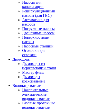
Насосы для
канализации
Рециркуляционный
насосы (для ГВС)
Автоматика для
насосов
Погружные насосы
Дренажные насосы
Поверхностные
насосы
Насосные станции
Оголовки для
скважин
Дымоходы
Дымоходы из
нержавеющей стали
Мастер флеш
Дымоходы
коаксиальные
Водонагреватели
Накопительные
электрические
водонагреватели
Газовые проточные
водонагреватели