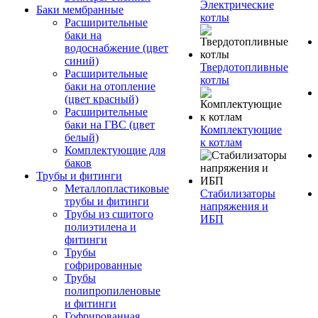
Электрические
Баки мембранные
котлы
Расширительные
баки на
водоснабжение (цвет
синий)
Твердотопливные
Расширительные
котлы
баки на отопление
(цвет красный)
Расширительные
баки на ГВС (цвет
Комплектующие
белый)
к котлам
Комплектующие для
баков
Трубы и фитинги
Металлопластиковые
Стабилизаторы
трубы и фитинги
напряжения и
Трубы из сшитого
ИБП
полиэтилена и
фитинги
Трубы
гофрированные
Трубы
полипропиленовые
и фитинги
Гофрированная