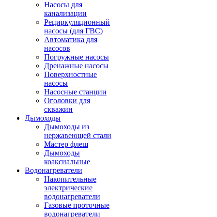
Насосы для
канализации
Рециркуляционный
насосы (для ГВС)
Автоматика для
насосов
Погружные насосы
Дренажные насосы
Поверхностные
насосы
Насосные станции
Оголовки для
скважин
Дымоходы
Дымоходы из
нержавеющей стали
Мастер флеш
Дымоходы
коаксиальные
Водонагреватели
Накопительные
электрические
водонагреватели
Газовые проточные
водонагреватели