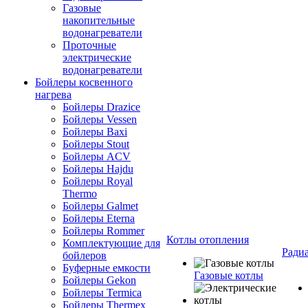
Газовые
накопительные
водонагреватели
Проточные
электрические
водонагреватели
Бойлеры косвенного
нагрева
Бойлеры Drazice
Бойлеры Vessen
Бойлеры Baxi
Бойлеры Stout
Бойлеры ACV
Бойлеры Hajdu
Бойлеры Royal
Thermo
Бойлеры Galmet
Бойлеры Eterna
Бойлеры Rommer
Котлы отопления
Комплектующие для
Ради
бойлеров
Буферные емкости
Газовые котлы
Бойлеры Gekon
Бойлеры Termica
Бойлеры Thermex