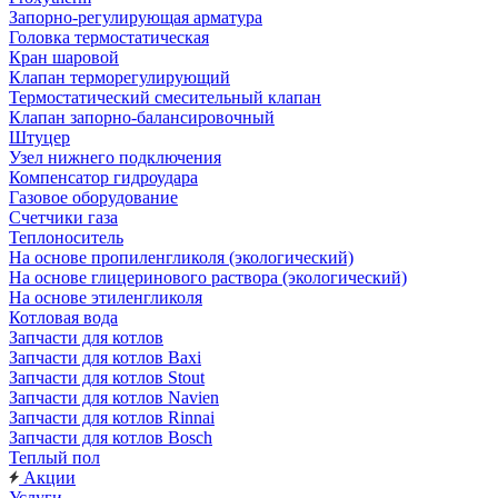
Запорно-регулирующая арматура
Головка термостатическая
Кран шаровой
Клапан терморегулирующий
Термостатический смесительный клапан
Клапан запорно-балансировочный
Штуцер
Узел нижнего подключения
Компенсатор гидроудара
Газовое оборудование
Счетчики газа
Теплоноситель
На основе пропиленгликоля (экологический)
На основе глицеринового раствора (экологический)
На основе этиленгликоля
Котловая вода
Запчасти для котлов
Запчасти для котлов Baxi
Запчасти для котлов Stout
Запчасти для котлов Navien
Запчасти для котлов Rinnai
Запчасти для котлов Bosch
Теплый пол
Акции
Услуги