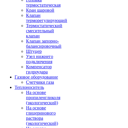
термостатическая
Кран шаровой
Клапан
терморегулирующий
Термостатический
смесительный
клапан
Клапан запорно-
балансировочный
Штуцер
Узел нижнего
подключения
Компенсатор
гидроудара
Газовое оборудование
Счетчики газа
Теплоноситель
На основе
пропиленгликоля
(экологический)
На основе
глицеринового
раствора
(экологический)