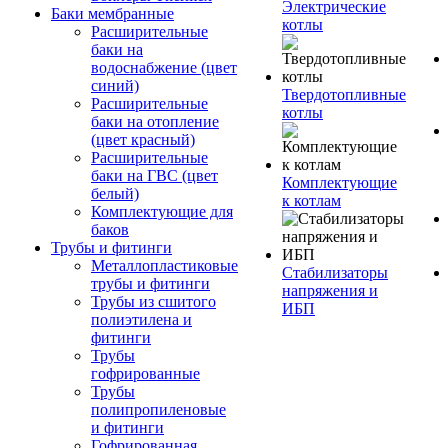
Электрические
Баки мембранные
котлы
Расширительные
баки на
водоснабжение (цвет
синий)
Твердотопливные
Расширительные
котлы
баки на отопление
(цвет красный)
Расширительные
баки на ГВС (цвет
Комплектующие
белый)
к котлам
Комплектующие для
баков
Трубы и фитинги
Металлопластиковые
Стабилизаторы
трубы и фитинги
напряжения и
Трубы из сшитого
ИБП
полиэтилена и
фитинги
Трубы
гофрированные
Трубы
полипропиленовые
и фитинги
Гофрированная