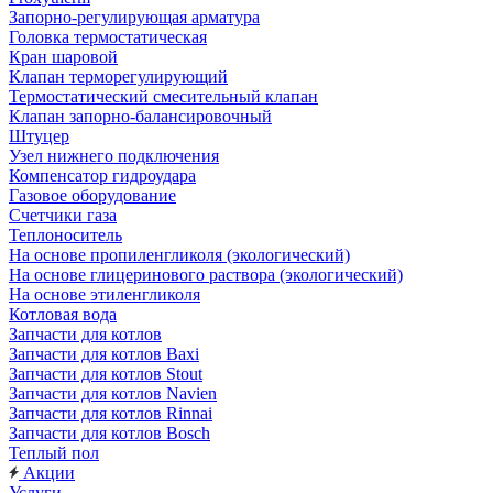
Запорно-регулирующая арматура
Головка термостатическая
Кран шаровой
Клапан терморегулирующий
Термостатический смесительный клапан
Клапан запорно-балансировочный
Штуцер
Узел нижнего подключения
Компенсатор гидроудара
Газовое оборудование
Счетчики газа
Теплоноситель
На основе пропиленгликоля (экологический)
На основе глицеринового раствора (экологический)
На основе этиленгликоля
Котловая вода
Запчасти для котлов
Запчасти для котлов Baxi
Запчасти для котлов Stout
Запчасти для котлов Navien
Запчасти для котлов Rinnai
Запчасти для котлов Bosch
Теплый пол
Акции
Услуги