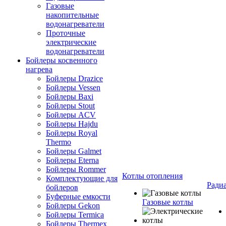
Газовые
накопительные
водонагреватели
Проточные
электрические
водонагреватели
Бойлеры косвенного
нагрева
Бойлеры Drazice
Бойлеры Vessen
Бойлеры Baxi
Бойлеры Stout
Бойлеры ACV
Бойлеры Hajdu
Бойлеры Royal
Thermo
Бойлеры Galmet
Бойлеры Eterna
Бойлеры Rommer
Котлы отопления
Комплектующие для
Ради
бойлеров
Буферные емкости
Газовые котлы
Бойлеры Gekon
Бойлеры Termica
Бойлеры Thermex