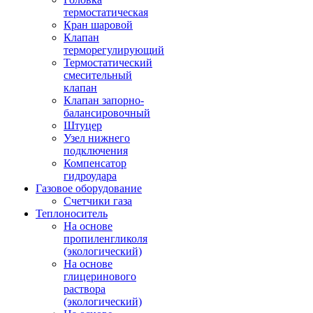
термостатическая
Кран шаровой
Клапан
терморегулирующий
Термостатический
смесительный
клапан
Клапан запорно-
балансировочный
Штуцер
Узел нижнего
подключения
Компенсатор
гидроудара
Газовое оборудование
Счетчики газа
Теплоноситель
На основе
пропиленгликоля
(экологический)
На основе
глицеринового
раствора
(экологический)