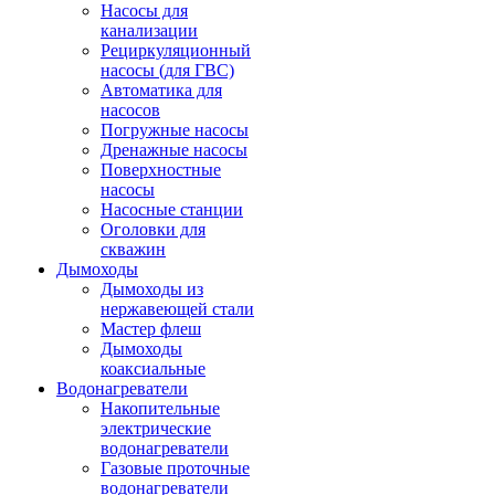
Насосы для
канализации
Рециркуляционный
насосы (для ГВС)
Автоматика для
насосов
Погружные насосы
Дренажные насосы
Поверхностные
насосы
Насосные станции
Оголовки для
скважин
Дымоходы
Дымоходы из
нержавеющей стали
Мастер флеш
Дымоходы
коаксиальные
Водонагреватели
Накопительные
электрические
водонагреватели
Газовые проточные
водонагреватели