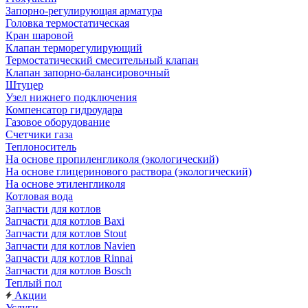
Запорно-регулирующая арматура
Головка термостатическая
Кран шаровой
Клапан терморегулирующий
Термостатический смесительный клапан
Клапан запорно-балансировочный
Штуцер
Узел нижнего подключения
Компенсатор гидроудара
Газовое оборудование
Счетчики газа
Теплоноситель
На основе пропиленгликоля (экологический)
На основе глицеринового раствора (экологический)
На основе этиленгликоля
Котловая вода
Запчасти для котлов
Запчасти для котлов Baxi
Запчасти для котлов Stout
Запчасти для котлов Navien
Запчасти для котлов Rinnai
Запчасти для котлов Bosch
Теплый пол
Акции
Услуги