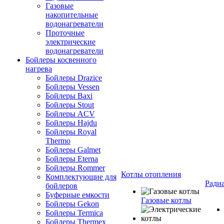
Газовые
накопительные
водонагреватели
Проточные
электрические
водонагреватели
Бойлеры косвенного
нагрева
Бойлеры Drazice
Бойлеры Vessen
Бойлеры Baxi
Бойлеры Stout
Бойлеры ACV
Бойлеры Hajdu
Бойлеры Royal
Thermo
Бойлеры Galmet
Бойлеры Eterna
Бойлеры Rommer
Котлы отопления
Комплектующие для
Ради
бойлеров
Буферные емкости
Газовые котлы
Бойлеры Gekon
Бойлеры Termica
Бойлеры Thermex