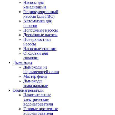
Насосы для
канализации
Рециркуляционный
насосы (для ГВС)
Автоматика для
насосов
Погружные насосы
Дренажные насосы
Поверхностные
насосы
Насосные станции
Оголовки для
скважин
Дымоходы
Дымоходы из
нержавеющей стали
Мастер флеш
Дымоходы
коаксиальные
Водонагреватели
Накопительные
электрические
водонагреватели
Газовые проточные
водонагреватели