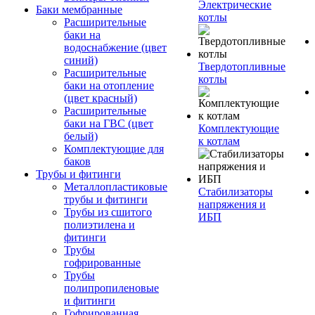
Электрические
Баки мембранные
котлы
Расширительные
баки на
водоснабжение (цвет
синий)
Твердотопливные
Расширительные
котлы
баки на отопление
(цвет красный)
Расширительные
баки на ГВС (цвет
Комплектующие
белый)
к котлам
Комплектующие для
баков
Трубы и фитинги
Металлопластиковые
Стабилизаторы
трубы и фитинги
напряжения и
Трубы из сшитого
ИБП
полиэтилена и
фитинги
Трубы
гофрированные
Трубы
полипропиленовые
и фитинги
Гофрированная