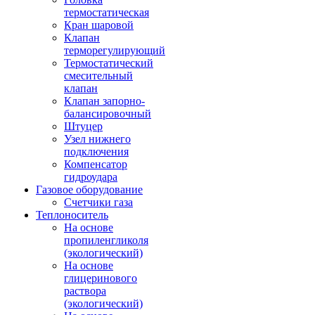
термостатическая
Кран шаровой
Клапан
терморегулирующий
Термостатический
смесительный
клапан
Клапан запорно-
балансировочный
Штуцер
Узел нижнего
подключения
Компенсатор
гидроудара
Газовое оборудование
Счетчики газа
Теплоноситель
На основе
пропиленгликоля
(экологический)
На основе
глицеринового
раствора
(экологический)