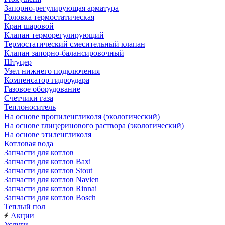
Запорно-регулирующая арматура
Головка термостатическая
Кран шаровой
Клапан терморегулирующий
Термостатический смесительный клапан
Клапан запорно-балансировочный
Штуцер
Узел нижнего подключения
Компенсатор гидроудара
Газовое оборудование
Счетчики газа
Теплоноситель
На основе пропиленгликоля (экологический)
На основе глицеринового раствора (экологический)
На основе этиленгликоля
Котловая вода
Запчасти для котлов
Запчасти для котлов Baxi
Запчасти для котлов Stout
Запчасти для котлов Navien
Запчасти для котлов Rinnai
Запчасти для котлов Bosch
Теплый пол
Акции
Услуги