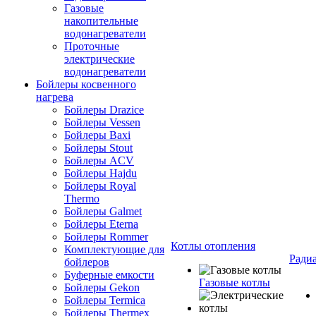
Газовые
накопительные
водонагреватели
Проточные
электрические
водонагреватели
Бойлеры косвенного
нагрева
Бойлеры Drazice
Бойлеры Vessen
Бойлеры Baxi
Бойлеры Stout
Бойлеры ACV
Бойлеры Hajdu
Бойлеры Royal
Thermo
Бойлеры Galmet
Бойлеры Eterna
Бойлеры Rommer
Котлы отопления
Комплектующие для
Ради
бойлеров
Буферные емкости
Газовые котлы
Бойлеры Gekon
Бойлеры Termica
Бойлеры Thermex