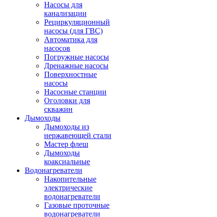
Насосы для
канализации
Рециркуляционный
насосы (для ГВС)
Автоматика для
насосов
Погружные насосы
Дренажные насосы
Поверхностные
насосы
Насосные станции
Оголовки для
скважин
Дымоходы
Дымоходы из
нержавеющей стали
Мастер флеш
Дымоходы
коаксиальные
Водонагреватели
Накопительные
электрические
водонагреватели
Газовые проточные
водонагреватели