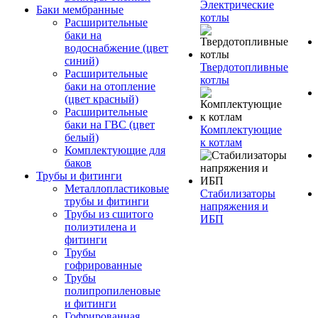
Электрические
Баки мембранные
котлы
Расширительные
баки на
водоснабжение (цвет
синий)
Твердотопливные
Расширительные
котлы
баки на отопление
(цвет красный)
Расширительные
баки на ГВС (цвет
Комплектующие
белый)
к котлам
Комплектующие для
баков
Трубы и фитинги
Металлопластиковые
Стабилизаторы
трубы и фитинги
напряжения и
Трубы из сшитого
ИБП
полиэтилена и
фитинги
Трубы
гофрированные
Трубы
полипропиленовые
и фитинги
Гофрированная