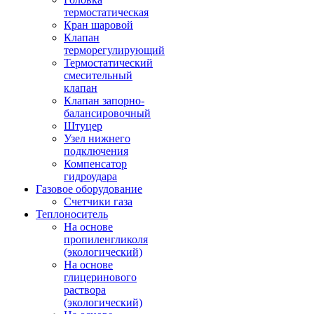
термостатическая
Кран шаровой
Клапан
терморегулирующий
Термостатический
смесительный
клапан
Клапан запорно-
балансировочный
Штуцер
Узел нижнего
подключения
Компенсатор
гидроудара
Газовое оборудование
Счетчики газа
Теплоноситель
На основе
пропиленгликоля
(экологический)
На основе
глицеринового
раствора
(экологический)