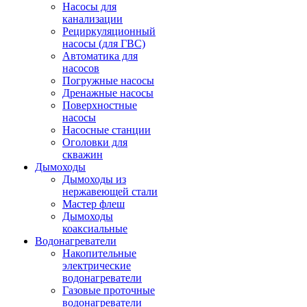
Насосы для
канализации
Рециркуляционный
насосы (для ГВС)
Автоматика для
насосов
Погружные насосы
Дренажные насосы
Поверхностные
насосы
Насосные станции
Оголовки для
скважин
Дымоходы
Дымоходы из
нержавеющей стали
Мастер флеш
Дымоходы
коаксиальные
Водонагреватели
Накопительные
электрические
водонагреватели
Газовые проточные
водонагреватели