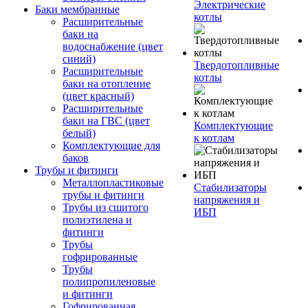
Электрические
Баки мембранные
котлы
Расширительные
баки на
водоснабжение (цвет
синий)
Твердотопливные
Расширительные
котлы
баки на отопление
(цвет красный)
Расширительные
баки на ГВС (цвет
Комплектующие
белый)
к котлам
Комплектующие для
баков
Трубы и фитинги
Металлопластиковые
Стабилизаторы
трубы и фитинги
напряжения и
Трубы из сшитого
ИБП
полиэтилена и
фитинги
Трубы
гофрированные
Трубы
полипропиленовые
и фитинги
Гофрированная