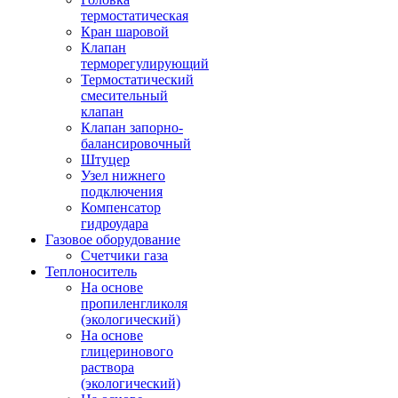
термостатическая
Кран шаровой
Клапан
терморегулирующий
Термостатический
смесительный
клапан
Клапан запорно-
балансировочный
Штуцер
Узел нижнего
подключения
Компенсатор
гидроудара
Газовое оборудование
Счетчики газа
Теплоноситель
На основе
пропиленгликоля
(экологический)
На основе
глицеринового
раствора
(экологический)