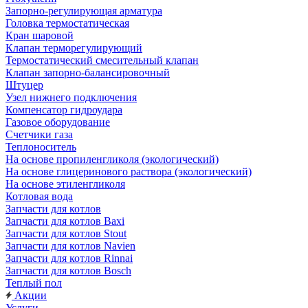
Запорно-регулирующая арматура
Головка термостатическая
Кран шаровой
Клапан терморегулирующий
Термостатический смесительный клапан
Клапан запорно-балансировочный
Штуцер
Узел нижнего подключения
Компенсатор гидроудара
Газовое оборудование
Счетчики газа
Теплоноситель
На основе пропиленгликоля (экологический)
На основе глицеринового раствора (экологический)
На основе этиленгликоля
Котловая вода
Запчасти для котлов
Запчасти для котлов Baxi
Запчасти для котлов Stout
Запчасти для котлов Navien
Запчасти для котлов Rinnai
Запчасти для котлов Bosch
Теплый пол
Акции
Услуги