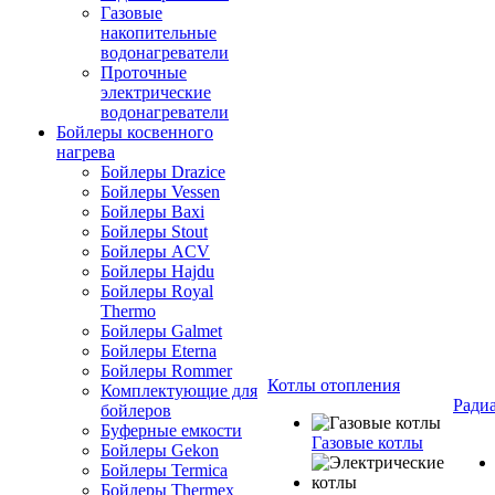
Газовые
накопительные
водонагреватели
Проточные
электрические
водонагреватели
Бойлеры косвенного
нагрева
Бойлеры Drazice
Бойлеры Vessen
Бойлеры Baxi
Бойлеры Stout
Бойлеры ACV
Бойлеры Hajdu
Бойлеры Royal
Thermo
Бойлеры Galmet
Бойлеры Eterna
Бойлеры Rommer
Котлы отопления
Комплектующие для
Ради
бойлеров
Буферные емкости
Газовые котлы
Бойлеры Gekon
Бойлеры Termica
Бойлеры Thermex