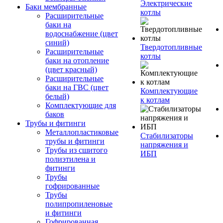
Электрические
Баки мембранные
котлы
Расширительные
баки на
водоснабжение (цвет
синий)
Твердотопливные
Расширительные
котлы
баки на отопление
(цвет красный)
Расширительные
баки на ГВС (цвет
Комплектующие
белый)
к котлам
Комплектующие для
баков
Трубы и фитинги
Металлопластиковые
Стабилизаторы
трубы и фитинги
напряжения и
Трубы из сшитого
ИБП
полиэтилена и
фитинги
Трубы
гофрированные
Трубы
полипропиленовые
и фитинги
Гофрированная