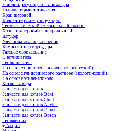
Запорно-регулирующая арматура
Головка термостатическая
Кран шаровой
Клапан терморегулирующий
Термостатический смесительный клапан
Клапан запорно-балансировочный
Штуцер
Узел нижнего подключения
Компенсатор гидроудара
Газовое оборудование
Счетчики газа
Теплоноситель
На основе пропиленгликоля (экологический)
На основе глицеринового раствора (экологический)
На основе этиленгликоля
Котловая вода
Запчасти для котлов
Запчасти для котлов Baxi
Запчасти для котлов Stout
Запчасти для котлов Navien
Запчасти для котлов Rinnai
Запчасти для котлов Bosch
Теплый пол
Акции
Услуги