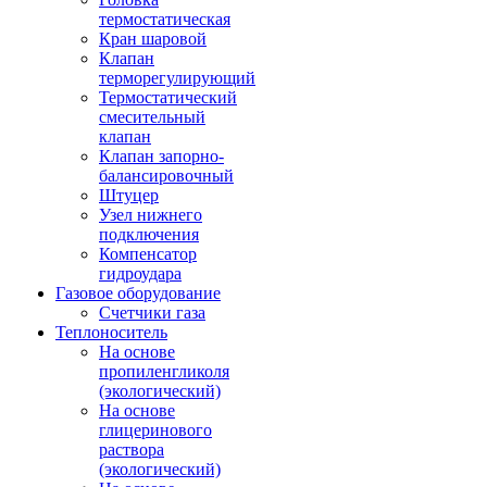
термостатическая
Кран шаровой
Клапан
терморегулирующий
Термостатический
смесительный
клапан
Клапан запорно-
балансировочный
Штуцер
Узел нижнего
подключения
Компенсатор
гидроудара
Газовое оборудование
Счетчики газа
Теплоноситель
На основе
пропиленгликоля
(экологический)
На основе
глицеринового
раствора
(экологический)