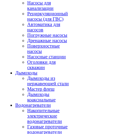
Насосы для
канализации
Рециркуляционный
насосы (для ГВС)
Автоматика для
насосов
Погружные насосы
Дренажные насосы
Поверхностные
насосы
Насосные станции
Оголовки для
скважин
Дымоходы
Дымоходы из
нержавеющей стали
Мастер флеш
Дымоходы
коаксиальные
Водонагреватели
Накопительные
электрические
водонагреватели
Газовые проточные
водонагреватели