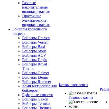
Газовые
накопительные
водонагреватели
Проточные
электрические
водонагреватели
Бойлеры косвенного
нагрева
Бойлеры Drazice
Бойлеры Vessen
Бойлеры Baxi
Бойлеры Stout
Бойлеры ACV
Бойлеры Hajdu
Бойлеры Royal
Thermo
Бойлеры Galmet
Бойлеры Eterna
Бойлеры Rommer
Котлы отопления
Комплектующие для
Ради
бойлеров
Буферные емкости
Газовые котлы
Бойлеры Gekon
Бойлеры Termica
Бойлеры Thermex