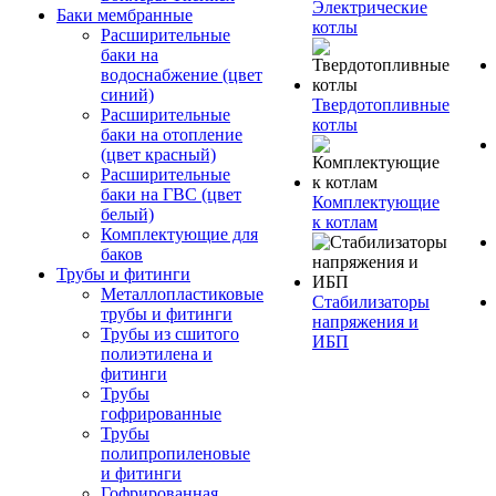
Электрические
Баки мембранные
котлы
Расширительные
баки на
водоснабжение (цвет
синий)
Твердотопливные
Расширительные
котлы
баки на отопление
(цвет красный)
Расширительные
баки на ГВС (цвет
Комплектующие
белый)
к котлам
Комплектующие для
баков
Трубы и фитинги
Металлопластиковые
Стабилизаторы
трубы и фитинги
напряжения и
Трубы из сшитого
ИБП
полиэтилена и
фитинги
Трубы
гофрированные
Трубы
полипропиленовые
и фитинги
Гофрированная