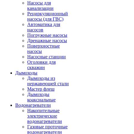
Насосы для
канализации
Рециркуляционный
насосы (для ГВС)
Автоматика для
насосов
Погружные насосы
Дренажные насосы
Поверхностные
насосы
Насосные станции
Оголовки для
скважин
Дымоходы
Дымоходы из
нержавеющей стали
Мастер флеш
Дымоходы
коаксиальные
Водонагреватели
Накопительные
электрические
водонагреватели
Газовые проточные
водонагреватели