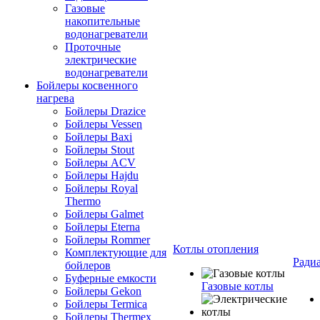
Газовые
накопительные
водонагреватели
Проточные
электрические
водонагреватели
Бойлеры косвенного
нагрева
Бойлеры Drazice
Бойлеры Vessen
Бойлеры Baxi
Бойлеры Stout
Бойлеры ACV
Бойлеры Hajdu
Бойлеры Royal
Thermo
Бойлеры Galmet
Бойлеры Eterna
Бойлеры Rommer
Котлы отопления
Комплектующие для
Ради
бойлеров
Буферные емкости
Газовые котлы
Бойлеры Gekon
Бойлеры Termica
Бойлеры Thermex