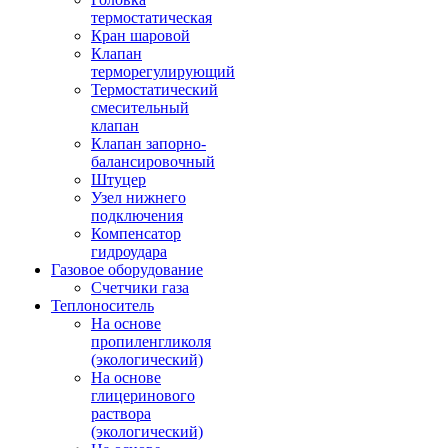
термостатическая
Кран шаровой
Клапан
терморегулирующий
Термостатический
смесительный
клапан
Клапан запорно-
балансировочный
Штуцер
Узел нижнего
подключения
Компенсатор
гидроудара
Газовое оборудование
Счетчики газа
Теплоноситель
На основе
пропиленгликоля
(экологический)
На основе
глицеринового
раствора
(экологический)