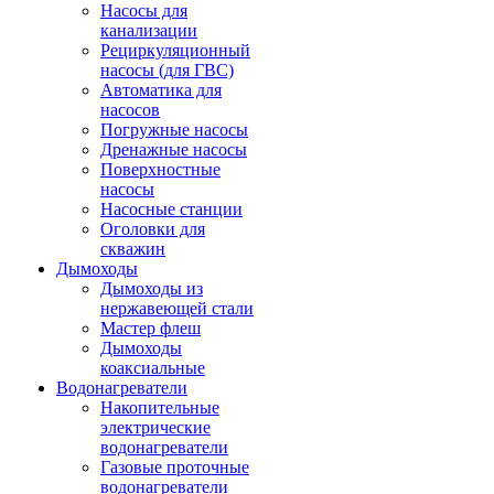
Насосы для
канализации
Рециркуляционный
насосы (для ГВС)
Автоматика для
насосов
Погружные насосы
Дренажные насосы
Поверхностные
насосы
Насосные станции
Оголовки для
скважин
Дымоходы
Дымоходы из
нержавеющей стали
Мастер флеш
Дымоходы
коаксиальные
Водонагреватели
Накопительные
электрические
водонагреватели
Газовые проточные
водонагреватели