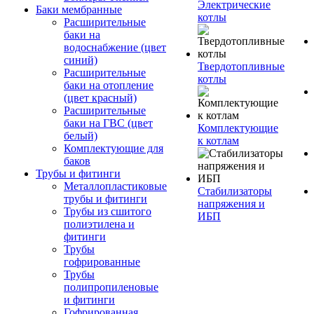
Электрические
Баки мембранные
котлы
Расширительные
баки на
водоснабжение (цвет
синий)
Твердотопливные
Расширительные
котлы
баки на отопление
(цвет красный)
Расширительные
баки на ГВС (цвет
Комплектующие
белый)
к котлам
Комплектующие для
баков
Трубы и фитинги
Металлопластиковые
Стабилизаторы
трубы и фитинги
напряжения и
Трубы из сшитого
ИБП
полиэтилена и
фитинги
Трубы
гофрированные
Трубы
полипропиленовые
и фитинги
Гофрированная