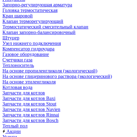
Запорно-регулирующая арматура
Головка термостатическая
Кран шаровой
Клапан терморегулирующий
Термостатический смесительный клапан
Клапан запорно-балансировочный
Штуцер
Узел нижнего подключения
Компенсатор гидроудара
Газовое оборудование
Счетчики газа
Теплоноситель
На основе пропиленгликоля (экологический)
На основе глицеринового раствора (экологический)
На основе этиленгликоля
Котловая вода
Запчасти для котлов
Запчасти для котлов Baxi
Запчасти для котлов Stout
Запчасти для котлов Navien
Запчасти для котлов Rinnai
Запчасти для котлов Bosch
Теплый пол
Акции
Услуги