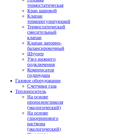
термостатическая
Кран шаровой
Клапан
терморегулирующий
Термостатический
смесительный
клапан
Клапан запорно-
балансировочный
Штуцер
Узел нижнего
подключения
Компенсатор
гидроудара
Газовое оборудование
Счетчики газа
Теплоноситель
На основе
пропиленгликоля
(экологический)
На основе
глицеринового
раствора
(экологический)