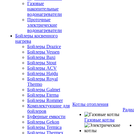
Газовые
накопительные
водонагреватели
Проточные
электрические
водонагреватели
Бойлеры косвенного
нагрева
Бойлеры Drazice
Бойлеры Vessen
Бойлеры Baxi
Бойлеры Stout
Бойлеры ACV
Бойлеры Hajdu
Бойлеры Royal
Thermo
Бойлеры Galmet
Бойлеры Eterna
Бойлеры Rommer
Котлы отопления
Комплектующие для
Ради
бойлеров
Буферные емкости
Газовые котлы
Бойлеры Gekon
Бойлеры Termica
Бойлеры Thermex