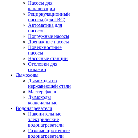
Насосы для
канализации
Рециркуляционный
насосы (для ГВС)
Автоматика для
насосов
Погружные насосы
Дренажные насосы
Поверхностные
насосы
Насосные станции
Оголовки для
скважин
Дымоходы
Дымоходы из
нержавеющей стали
Мастер флеш
Дымоходы
коаксиальные
Водонагреватели
Накопительные
электрические
водонагреватели
Газовые проточные
водонагреватели