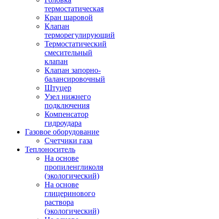
термостатическая
Кран шаровой
Клапан
терморегулирующий
Термостатический
смесительный
клапан
Клапан запорно-
балансировочный
Штуцер
Узел нижнего
подключения
Компенсатор
гидроудара
Газовое оборудование
Счетчики газа
Теплоноситель
На основе
пропиленгликоля
(экологический)
На основе
глицеринового
раствора
(экологический)