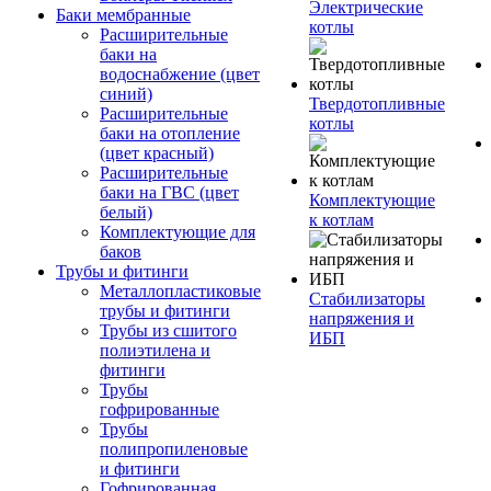
Электрические
Баки мембранные
котлы
Расширительные
баки на
водоснабжение (цвет
синий)
Твердотопливные
Расширительные
котлы
баки на отопление
(цвет красный)
Расширительные
баки на ГВС (цвет
Комплектующие
белый)
к котлам
Комплектующие для
баков
Трубы и фитинги
Металлопластиковые
Стабилизаторы
трубы и фитинги
напряжения и
Трубы из сшитого
ИБП
полиэтилена и
фитинги
Трубы
гофрированные
Трубы
полипропиленовые
и фитинги
Гофрированная