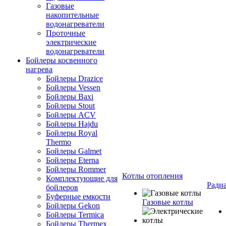
Газовые
накопительные
водонагреватели
Проточные
электрические
водонагреватели
Бойлеры косвенного
нагрева
Бойлеры Drazice
Бойлеры Vessen
Бойлеры Baxi
Бойлеры Stout
Бойлеры ACV
Бойлеры Hajdu
Бойлеры Royal
Thermo
Бойлеры Galmet
Бойлеры Eterna
Бойлеры Rommer
Котлы отопления
Комплектующие для
Ради
бойлеров
Буферные емкости
Газовые котлы
Бойлеры Gekon
Бойлеры Termica
Бойлеры Thermex