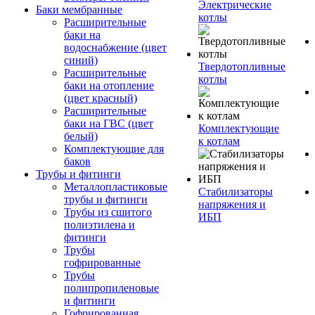
Электрические
Баки мембранные
котлы
Расширительные
баки на
водоснабжение (цвет
синий)
Твердотопливные
Расширительные
котлы
баки на отопление
(цвет красный)
Расширительные
баки на ГВС (цвет
Комплектующие
белый)
к котлам
Комплектующие для
баков
Трубы и фитинги
Металлопластиковые
Стабилизаторы
трубы и фитинги
напряжения и
Трубы из сшитого
ИБП
полиэтилена и
фитинги
Трубы
гофрированные
Трубы
полипропиленовые
и фитинги
Гофрированная