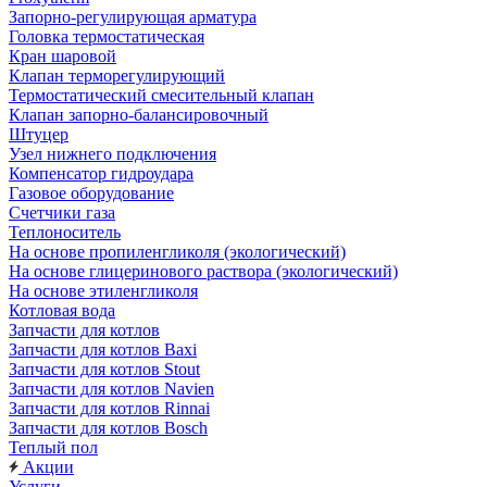
Запорно-регулирующая арматура
Головка термостатическая
Кран шаровой
Клапан терморегулирующий
Термостатический смесительный клапан
Клапан запорно-балансировочный
Штуцер
Узел нижнего подключения
Компенсатор гидроудара
Газовое оборудование
Счетчики газа
Теплоноситель
На основе пропиленгликоля (экологический)
На основе глицеринового раствора (экологический)
На основе этиленгликоля
Котловая вода
Запчасти для котлов
Запчасти для котлов Baxi
Запчасти для котлов Stout
Запчасти для котлов Navien
Запчасти для котлов Rinnai
Запчасти для котлов Bosch
Теплый пол
Акции
Услуги