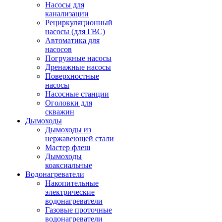
Насосы для
канализации
Рециркуляционный
насосы (для ГВС)
Автоматика для
насосов
Погружные насосы
Дренажные насосы
Поверхностные
насосы
Насосные станции
Оголовки для
скважин
Дымоходы
Дымоходы из
нержавеющей стали
Мастер флеш
Дымоходы
коаксиальные
Водонагреватели
Накопительные
электрические
водонагреватели
Газовые проточные
водонагреватели