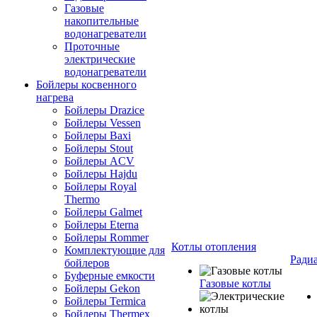
Газовые
накопительные
водонагреватели
Проточные
электрические
водонагреватели
Бойлеры косвенного
нагрева
Бойлеры Drazice
Бойлеры Vessen
Бойлеры Baxi
Бойлеры Stout
Бойлеры ACV
Бойлеры Hajdu
Бойлеры Royal
Thermo
Бойлеры Galmet
Бойлеры Eterna
Бойлеры Rommer
Котлы отопления
Комплектующие для
Ради
бойлеров
Буферные емкости
Газовые котлы
Бойлеры Gekon
Бойлеры Termica
Бойлеры Thermex