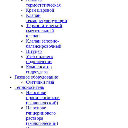
термостатическая
Кран шаровой
Клапан
терморегулирующий
Термостатический
смесительный
клапан
Клапан запорно-
балансировочный
Штуцер
Узел нижнего
подключения
Компенсатор
гидроудара
Газовое оборудование
Счетчики газа
Теплоноситель
На основе
пропиленгликоля
(экологический)
На основе
глицеринового
раствора
(экологический)