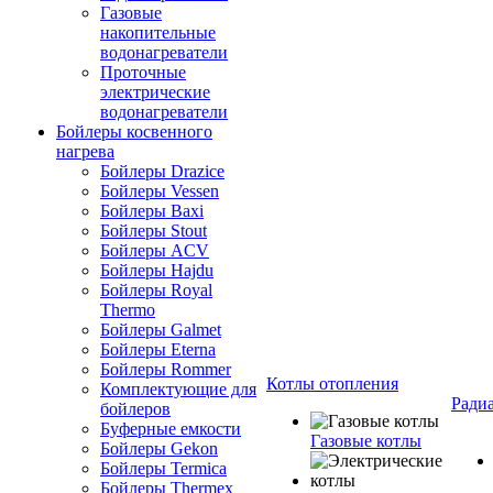
Газовые
накопительные
водонагреватели
Проточные
электрические
водонагреватели
Бойлеры косвенного
нагрева
Бойлеры Drazice
Бойлеры Vessen
Бойлеры Baxi
Бойлеры Stout
Бойлеры ACV
Бойлеры Hajdu
Бойлеры Royal
Thermo
Бойлеры Galmet
Бойлеры Eterna
Бойлеры Rommer
Котлы отопления
Комплектующие для
Ради
бойлеров
Буферные емкости
Газовые котлы
Бойлеры Gekon
Бойлеры Termica
Бойлеры Thermex