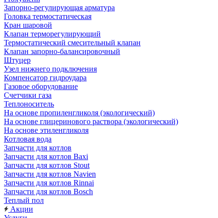
Запорно-регулирующая арматура
Головка термостатическая
Кран шаровой
Клапан терморегулирующий
Термостатический смесительный клапан
Клапан запорно-балансировочный
Штуцер
Узел нижнего подключения
Компенсатор гидроудара
Газовое оборудование
Счетчики газа
Теплоноситель
На основе пропиленгликоля (экологический)
На основе глицеринового раствора (экологический)
На основе этиленгликоля
Котловая вода
Запчасти для котлов
Запчасти для котлов Baxi
Запчасти для котлов Stout
Запчасти для котлов Navien
Запчасти для котлов Rinnai
Запчасти для котлов Bosch
Теплый пол
Акции
Услуги