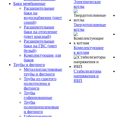
Электрические
Баки мембранные
котлы
Расширительные
баки на
водоснабжение (цвет
синий)
Твердотопливные
Расширительные
котлы
баки на отопление
(цвет красный)
Расширительные
баки на ГВС (цвет
Комплектующие
белый)
к котлам
Комплектующие для
баков
Трубы и фитинги
Металлопластиковые
Стабилизаторы
трубы и фитинги
напряжения и
Трубы из сшитого
ИБП
полиэтилена и
фитинги
Трубы
гофрированные
Трубы
полипропиленовые
и фитинги
Гофрированная