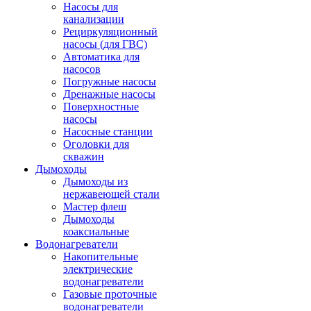
Насосы для
канализации
Рециркуляционный
насосы (для ГВС)
Автоматика для
насосов
Погружные насосы
Дренажные насосы
Поверхностные
насосы
Насосные станции
Оголовки для
скважин
Дымоходы
Дымоходы из
нержавеющей стали
Мастер флеш
Дымоходы
коаксиальные
Водонагреватели
Накопительные
электрические
водонагреватели
Газовые проточные
водонагреватели