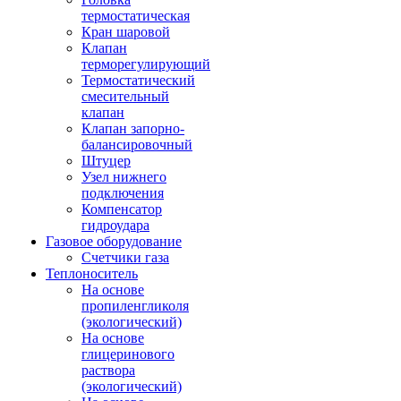
термостатическая
Кран шаровой
Клапан
терморегулирующий
Термостатический
смесительный
клапан
Клапан запорно-
балансировочный
Штуцер
Узел нижнего
подключения
Компенсатор
гидроудара
Газовое оборудование
Счетчики газа
Теплоноситель
На основе
пропиленгликоля
(экологический)
На основе
глицеринового
раствора
(экологический)