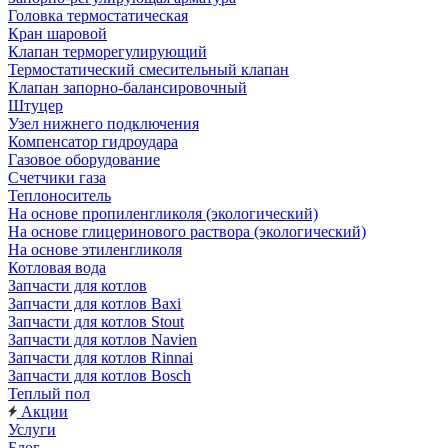
Головка термостатическая
Кран шаровой
Клапан терморегулирующий
Термостатический смесительный клапан
Клапан запорно-балансировочный
Штуцер
Узел нижнего подключения
Компенсатор гидроудара
Газовое оборудование
Счетчики газа
Теплоноситель
На основе пропиленгликоля (экологический)
На основе глицеринового раствора (экологический)
На основе этиленгликоля
Котловая вода
Запчасти для котлов
Запчасти для котлов Baxi
Запчасти для котлов Stout
Запчасти для котлов Navien
Запчасти для котлов Rinnai
Запчасти для котлов Bosch
Теплый пол
Акции
Услуги
Блог