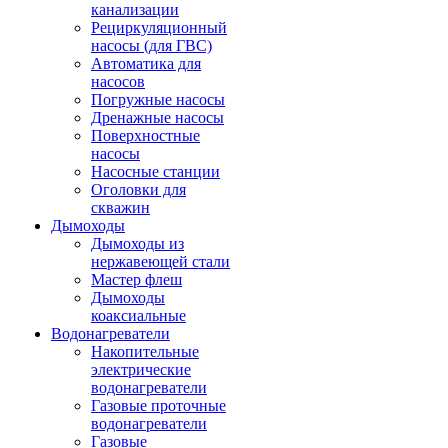
канализации
Рециркуляционный
насосы (для ГВС)
Автоматика для
насосов
Погружные насосы
Дренажные насосы
Поверхностные
насосы
Насосные станции
Оголовки для
скважин
Дымоходы
Дымоходы из
нержавеющей стали
Мастер флеш
Дымоходы
коаксиальные
Водонагреватели
Накопительные
электрические
водонагреватели
Газовые проточные
водонагреватели
Газовые