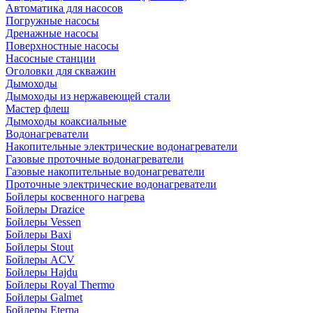
Автоматика для насосов
Погружные насосы
Дренажные насосы
Поверхностные насосы
Насосные станции
Оголовки для скважин
Дымоходы
Дымоходы из нержавеющей стали
Мастер флеш
Дымоходы коаксиальные
Водонагреватели
Накопительные электрические водонагреватели
Газовые проточные водонагреватели
Газовые накопительные водонагреватели
Проточные электрические водонагреватели
Бойлеры косвенного нагрева
Бойлеры Drazice
Бойлеры Vessen
Бойлеры Baxi
Бойлеры Stout
Бойлеры ACV
Бойлеры Hajdu
Бойлеры Royal Thermo
Бойлеры Galmet
Бойлеры Eterna