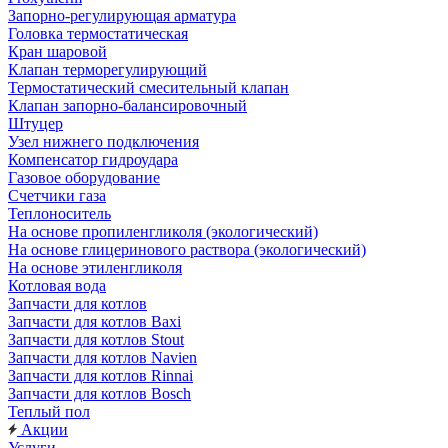
Запорно-регулирующая арматура
Головка термостатическая
Кран шаровой
Клапан терморегулирующий
Термостатический смесительный клапан
Клапан запорно-балансировочный
Штуцер
Узел нижнего подключения
Компенсатор гидроудара
Газовое оборудование
Счетчики газа
Теплоноситель
На основе пропиленгликоля (экологический)
На основе глицеринового раствора (экологический)
На основе этиленгликоля
Котловая вода
Запчасти для котлов
Запчасти для котлов Baxi
Запчасти для котлов Stout
Запчасти для котлов Navien
Запчасти для котлов Rinnai
Запчасти для котлов Bosch
Теплый пол
Акции
Услуги