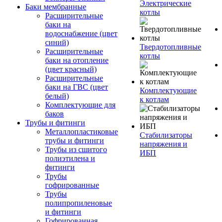
Электрические
Баки мембранные
котлы
Расширительные
баки на
водоснабжение (цвет
синий)
Твердотопливные
Расширительные
котлы
баки на отопление
(цвет красный)
Расширительные
баки на ГВС (цвет
Комплектующие
белый)
к котлам
Комплектующие для
баков
Трубы и фитинги
Металлопластиковые
Стабилизаторы
трубы и фитинги
напряжения и
Трубы из сшитого
ИБП
полиэтилена и
фитинги
Трубы
гофрированные
Трубы
полипропиленовые
и фитинги
Гофрированная