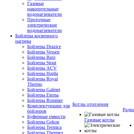
Газовые
накопительные
водонагреватели
Проточные
электрические
водонагреватели
Бойлеры косвенного
нагрева
Бойлеры Drazice
Бойлеры Vessen
Бойлеры Baxi
Бойлеры Stout
Бойлеры ACV
Бойлеры Hajdu
Бойлеры Royal
Thermo
Бойлеры Galmet
Бойлеры Eterna
Бойлеры Rommer
Котлы отопления
Комплектующие для
Ради
бойлеров
Буферные емкости
Газовые котлы
Бойлеры Gekon
Бойлеры Termica
Бойлеры Thermex