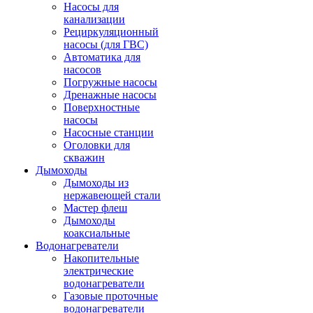
Насосы для
канализации
Рециркуляционный
насосы (для ГВС)
Автоматика для
насосов
Погружные насосы
Дренажные насосы
Поверхностные
насосы
Насосные станции
Оголовки для
скважин
Дымоходы
Дымоходы из
нержавеющей стали
Мастер флеш
Дымоходы
коаксиальные
Водонагреватели
Накопительные
электрические
водонагреватели
Газовые проточные
водонагреватели