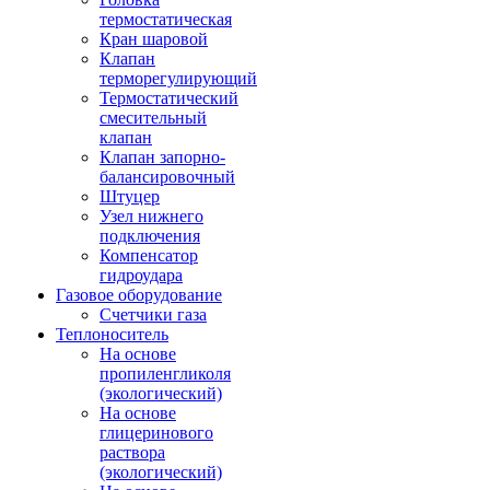
термостатическая
Кран шаровой
Клапан
терморегулирующий
Термостатический
смесительный
клапан
Клапан запорно-
балансировочный
Штуцер
Узел нижнего
подключения
Компенсатор
гидроудара
Газовое оборудование
Счетчики газа
Теплоноситель
На основе
пропиленгликоля
(экологический)
На основе
глицеринового
раствора
(экологический)