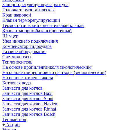
Запорно-регулирующая арматура
Головка термостатическая
Кран шаровой
Клапан терморегулирующий
Термостатический смесительный клапан
Клапан запорно-балансировочный
Штуцер
Узел нижнего подключения
Компенсатор гидроудара
Газовое оборудование
Счетчики газа
Теплоноситель
На основе пропиленгликоля (экологический)
На основе глицеринового раствора (экологический)
На основе этиленгликоля
Котловая вода
Запчасти для котлов
Запчасти для котлов Baxi
Запчасти для котлов Stout
Запчасти для котлов Navien
Запчасти для котлов Rinnai
Запчасти для котлов Bosch
Теплый пол
Акции
Услуги