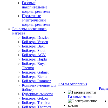
Газовые
накопительные
водонагреватели
Проточные
электрические
водонагреватели
Бойлеры косвенного
нагрева
Бойлеры Drazice
Бойлеры Vessen
Бойлеры Baxi
Бойлеры Stout
Бойлеры ACV
Бойлеры Hajdu
Бойлеры Royal
Thermo
Бойлеры Galmet
Бойлеры Eterna
Бойлеры Rommer
Котлы отопления
Комплектующие для
Ради
бойлеров
Буферные емкости
Газовые котлы
Бойлеры Gekon
Бойлеры Termica
Бойлеры Thermex