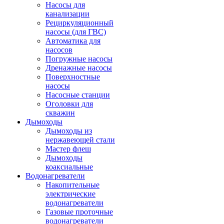
Насосы для
канализации
Рециркуляционный
насосы (для ГВС)
Автоматика для
насосов
Погружные насосы
Дренажные насосы
Поверхностные
насосы
Насосные станции
Оголовки для
скважин
Дымоходы
Дымоходы из
нержавеющей стали
Мастер флеш
Дымоходы
коаксиальные
Водонагреватели
Накопительные
электрические
водонагреватели
Газовые проточные
водонагреватели