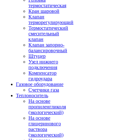
термостатическая
Кран шаровой
Клапан
терморегулирующий
Термостатический
смесительный
клапан
Клапан запорно-
балансировочный
Штуцер
Узел нижнего
подключения
Компенсатор
гидроудара
Газовое оборудование
Счетчики газа
Теплоноситель
На основе
пропиленгликоля
(экологический)
На основе
глицеринового
раствора
(экологический)