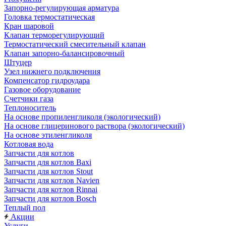
Запорно-регулирующая арматура
Головка термостатическая
Кран шаровой
Клапан терморегулирующий
Термостатический смесительный клапан
Клапан запорно-балансировочный
Штуцер
Узел нижнего подключения
Компенсатор гидроудара
Газовое оборудование
Счетчики газа
Теплоноситель
На основе пропиленгликоля (экологический)
На основе глицеринового раствора (экологический)
На основе этиленгликоля
Котловая вода
Запчасти для котлов
Запчасти для котлов Baxi
Запчасти для котлов Stout
Запчасти для котлов Navien
Запчасти для котлов Rinnai
Запчасти для котлов Bosch
Теплый пол
Акции
Услуги