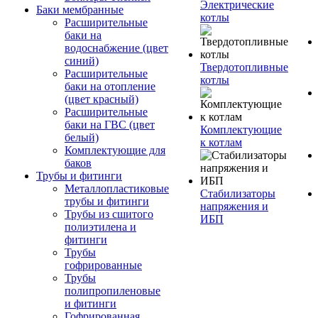
Электрические
Баки мембранные
котлы
Расширительные
баки на
водоснабжение (цвет
синий)
Твердотопливные
Расширительные
котлы
баки на отопление
(цвет красный)
Расширительные
баки на ГВС (цвет
Комплектующие
белый)
к котлам
Комплектующие для
баков
Трубы и фитинги
Металлопластиковые
Стабилизаторы
трубы и фитинги
напряжения и
Трубы из сшитого
ИБП
полиэтилена и
фитинги
Трубы
гофрированные
Трубы
полипропиленовые
и фитинги
Гофрированная