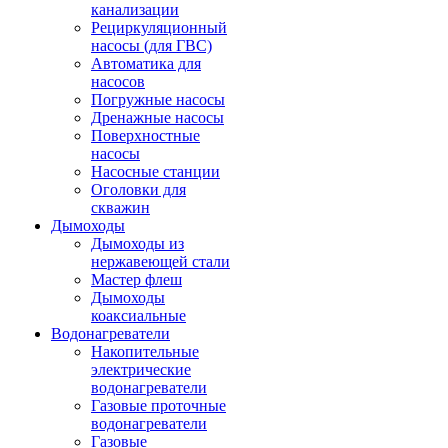
канализации
Рециркуляционный
насосы (для ГВС)
Автоматика для
насосов
Погружные насосы
Дренажные насосы
Поверхностные
насосы
Насосные станции
Оголовки для
скважин
Дымоходы
Дымоходы из
нержавеющей стали
Мастер флеш
Дымоходы
коаксиальные
Водонагреватели
Накопительные
электрические
водонагреватели
Газовые проточные
водонагреватели
Газовые