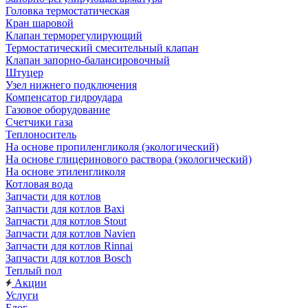
Головка термостатическая
Кран шаровой
Клапан терморегулирующий
Термостатический смесительный клапан
Клапан запорно-балансировочный
Штуцер
Узел нижнего подключения
Компенсатор гидроудара
Газовое оборудование
Счетчики газа
Теплоноситель
На основе пропиленгликоля (экологический)
На основе глицеринового раствора (экологический)
На основе этиленгликоля
Котловая вода
Запчасти для котлов
Запчасти для котлов Baxi
Запчасти для котлов Stout
Запчасти для котлов Navien
Запчасти для котлов Rinnai
Запчасти для котлов Bosch
Теплый пол
Акции
Услуги
Блог