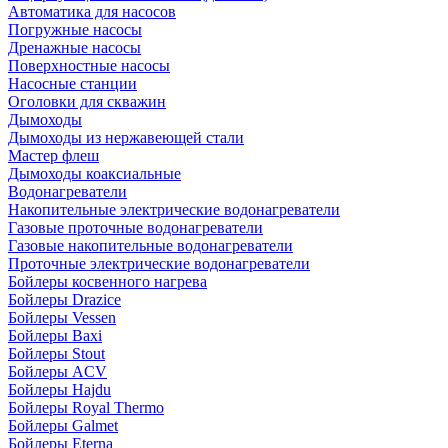
Автоматика для насосов
Погружные насосы
Дренажные насосы
Поверхностные насосы
Насосные станции
Оголовки для скважин
Дымоходы
Дымоходы из нержавеющей стали
Мастер флеш
Дымоходы коаксиальные
Водонагреватели
Накопительные электрические водонагреватели
Газовые проточные водонагреватели
Газовые накопительные водонагреватели
Проточные электрические водонагреватели
Бойлеры косвенного нагрева
Бойлеры Drazice
Бойлеры Vessen
Бойлеры Baxi
Бойлеры Stout
Бойлеры ACV
Бойлеры Hajdu
Бойлеры Royal Thermo
Бойлеры Galmet
Бойлеры Eterna