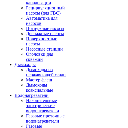
канализации
Рециркуляционный
насосы (для ГВС)
Автоматика для
насосов
Погружные насосы
Дренажные насосы
Поверхностные
насосы
Насосные станции
Оголовки для
скважин
Дымоходы
Дымоходы из
нержавеющей стали
Мастер флеш
Дымоходы
коаксиальные
Водонагреватели
Накопительные
электрические
водонагреватели
Газовые проточные
водонагреватели
Газовые