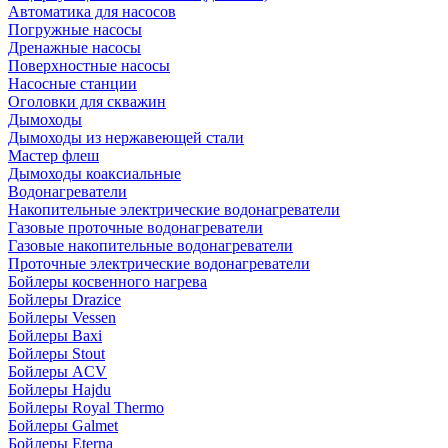
Автоматика для насосов
Погружные насосы
Дренажные насосы
Поверхностные насосы
Насосные станции
Оголовки для скважин
Дымоходы
Дымоходы из нержавеющей стали
Мастер флеш
Дымоходы коаксиальные
Водонагреватели
Накопительные электрические водонагреватели
Газовые проточные водонагреватели
Газовые накопительные водонагреватели
Проточные электрические водонагреватели
Бойлеры косвенного нагрева
Бойлеры Drazice
Бойлеры Vessen
Бойлеры Baxi
Бойлеры Stout
Бойлеры ACV
Бойлеры Hajdu
Бойлеры Royal Thermo
Бойлеры Galmet
Бойлеры Eterna