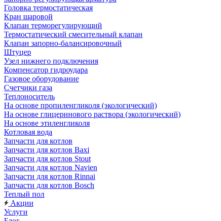
Головка термостатическая
Кран шаровой
Клапан терморегулирующий
Термостатический смесительный клапан
Клапан запорно-балансировочный
Штуцер
Узел нижнего подключения
Компенсатор гидроудара
Газовое оборудование
Счетчики газа
Теплоноситель
На основе пропиленгликоля (экологический)
На основе глицеринового раствора (экологический)
На основе этиленгликоля
Котловая вода
Запчасти для котлов
Запчасти для котлов Baxi
Запчасти для котлов Stout
Запчасти для котлов Navien
Запчасти для котлов Rinnai
Запчасти для котлов Bosch
Теплый пол
Акции
Услуги
Блог